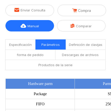


Enviar Consulta
Compra


Manual
Comparar
Especificación
Parámetros
Definición de clavijas
forma de pedido
Descargas de archivos
Productos de la serie
Hardware
parm
P
ar
Package
S
FIFO
25