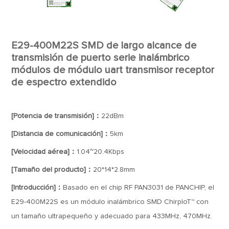
E29-400M22S SMD de largo alcance de
transmisión de puerto serie inalámbrico
módulos de módulo uart transmisor receptor
de espectro extendido
[Potencia de transmisión]：
22dBm
[Distancia de comunicación]：
5km
[Velocidad aérea]：
1.04~20.4Kbps
[Tamaño del producto]：
20*14*2.8mm
[Introducción]：
Basado en el chip RF PAN3031 de PANCHIP, el
E29-400M22S es un módulo inalámbrico SMD ChirpIoT™ con
un tamaño ultrapequeño y adecuado para 433MHz, 470MHz.