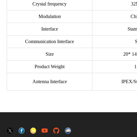
Crystal
frequency
32
Modulatio
n
Ch
Interface
Sta
Communication
Interface
Siz
e
20* 1
Product
Weigh
t
1
Antenna
Interface
IPEX/
S