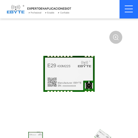
Home
>
Módulo
>
SPI/SOC/UART
>
Other
