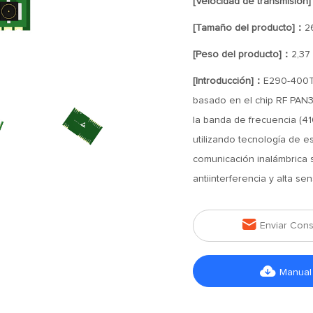
[Velocidad de transmisión
[Tamaño del producto]：
2
[Peso del producto]：
2,37
[Introducción]：
E290-400T2
basado en el chip RF PAN3
la banda de frecuencia (4
utilizando tecnología de e
comunicación inalámbrica s
antiinterferencia y alta sens

Enviar Cons

Manual