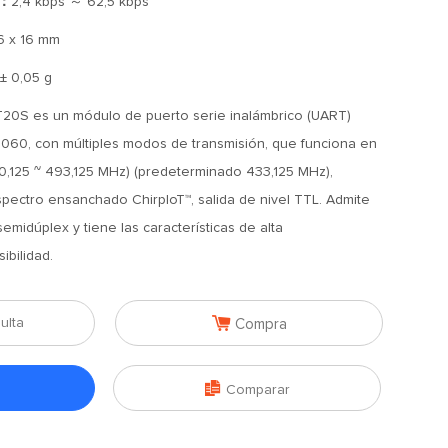
]：
2,4 kbps ～ 62,5 kbps
6 x 16 mm
 ± 0,05 g
0S es un módulo de puerto serie inalámbrico (UART)
060, con múltiples modos de transmisión, que funciona en
10,125 ~ 493,125 MHz) (predeterminado 433,125 MHz),
spectro ensanchado ChirpIoT™, salida de nivel TTL. Admite
emidúplex y tiene las características de alta
ibilidad.

ulta
Compra

Comparar