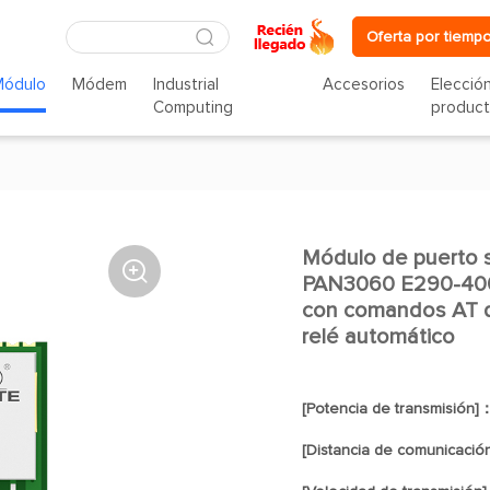
Oferta por tiempo
Módulo
Módem
Industrial
Accesorios
Elecció
Computing
produc
Módulo de puerto s

PAN3060 E290-400
con comandos AT de
relé automático
[Potencia de transmisión]
[Distancia de comunicació