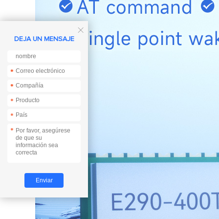

DEJA UN MENSAJE
*
*
*
*
*
*
*