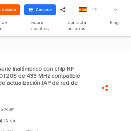

 limitado
Comprar
ES

n de
Sobre
Contacta
Blog
to
nosotros
nosotros
erie inalámbrico con chip RF

T20S de 433 MHz compatible
 actualización IAP de red de

：
20dBm
n]：
5 km