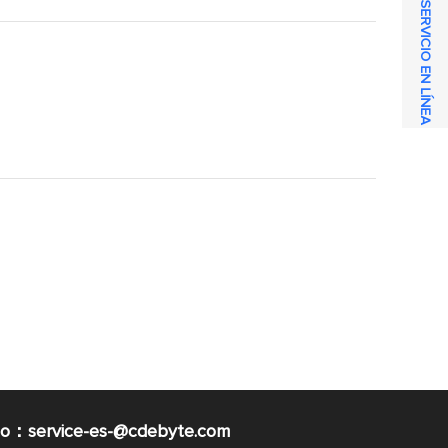
SERVICIO EN LÍNEA
co：service-es-@cdebyte.com