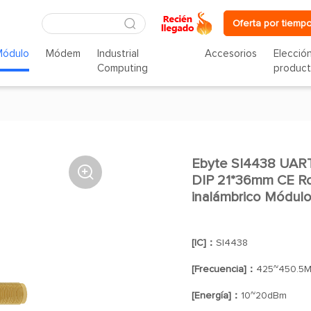
Oferta por tiempo
Módulo
Módem
Industrial
Accesorios
Elecció
Computing
produc
Ebyte SI4438 UA

DIP 21*36mm CE Ro
inalámbrico Módul
[IC]：
SI4438
[Frecuencia]：
425~450.5
[Energía]：
10~20dBm