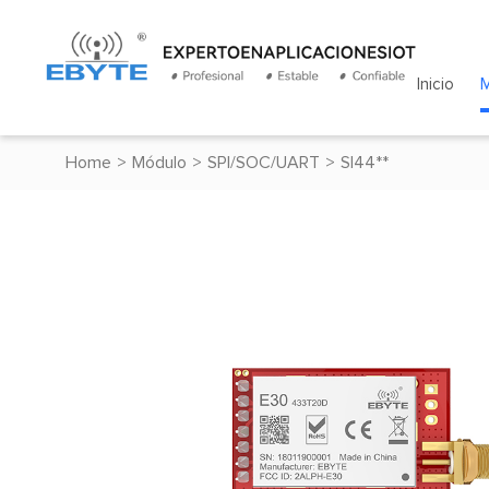
Inicio
Home
>
Módulo
>
SPI/SOC/UART
>
SI44**