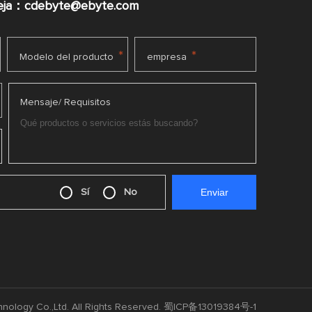
ueja：cdebyte@ebyte.com
*
*
Modelo del producto
empresa
Mensaje/ Requisitos
Sí
No
nology Co.,Ltd. All Rights Reserved.
蜀ICP备13019384号-1