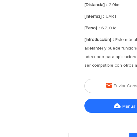
[Distancia]：
2.0km
[Interfaz]：
UART
[Peso]：
6.7±0.1g
[Introducción]：
Este módul
adelante) y puede funcion
adecuado para aplicacion
ser compatible con otros 

Enviar Cons

Manual