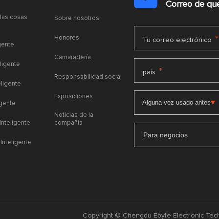
Correo de q
 las cosas
Sobre nosotros
Honores
*
Tu correo electrónico
gente
Camaradería
ligente
*
país
Responsabilidad social
eligente
Exposiciones
igente
Noticias de la
 inteligente
compañía
Para negocios
Inteligente
Copyright © Chengdu Ebyte Electronic Tech