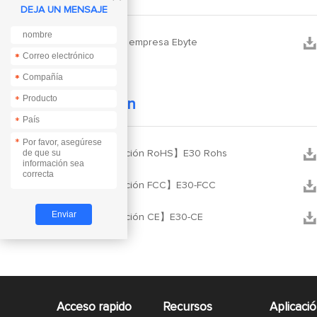
DEJA UN MENSAJE


Perfil de la empresa Ebyte
*
*
*
*
*
Certification
*
*


【Certificación RoHS】E30 Rohs


【Certificación FCC】E30-FCC


【Certificación CE】E30-CE
Acceso rapido
Recursos
Aplicaci