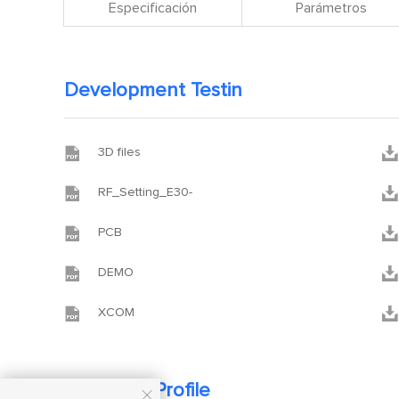
Especificación
Parámetros
Development Testin


3D files


RF_Setting_E30-


PCB


DEMO


XCOM
Company Profile
