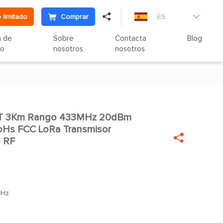

 limitado
Comprar
ES

n de
Sobre
Contacta
Blog
to
nosotros
nosotros
RT 3Km Rango 433MHz 20dBm

Hs FCC LoRa Transmisor

o RF
MHz