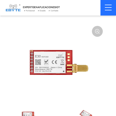
Home
>
Módulo
>
SPI/SOC/UART
>
SI44**
