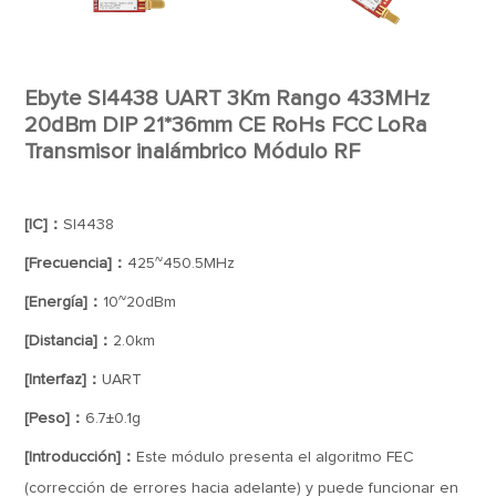
Ebyte SI4438 UART 3Km Rango 433MHz
20dBm DIP 21*36mm CE RoHs FCC LoRa
Transmisor inalámbrico Módulo RF
[IC]：
SI4438
[Frecuencia]：
425~450.5MHz
[Energía]：
10~20dBm
[Distancia]：
2.0km
[Interfaz]：
UART
[Peso]：
6.7±0.1g
[Introducción]：
Este módulo presenta el algoritmo FEC
(corrección de errores hacia adelante) y puede funcionar en