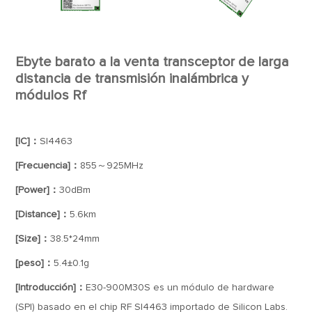
Ebyte barato a la venta transceptor de larga
distancia de transmisión inalámbrica y
módulos Rf
[IC]：
SI4463
[Frecuencia]：
855～925MHz
[Power]：
30dBm
[Distance]：
5.6km
[Size]：
38.5*24mm
[peso]：
5.4±0.1g
[Introducción]：
E30-900M30S es un módulo de hardware
(SPI) basado en el chip RF SI4463 importado de Silicon Labs.