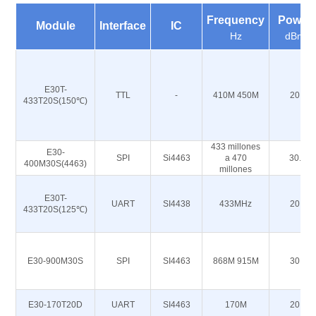
Frequency
Power
Module
Interface
IC
Hz
dBm
E30T-
TTL
-
410M 450M
20
433T20S(150℃)
433 millones
E30-
SPI
Si4463
a 470
30.
400M30S(4463)
millones
E30T-
UART
SI4438
433MHz
20
433T20S(125℃)
E30-900M30S
SPI
SI4463
868M 915M
30
E30-170T20D
UART
SI4463
170M
20