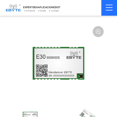
Home
>
Módulo
>
SPI/SOC/UART
>
SI44**
