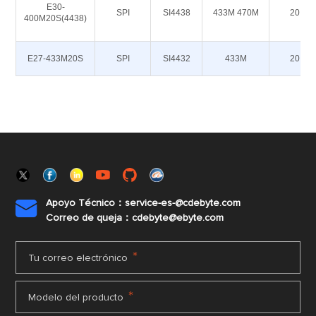
E30-
SPI
SI4438
433M 470M
20
400M20S(4438)
E27-433M20S
SPI
SI4432
433M
20
Apoyo Técnico：service-es-@cdebyte.com

Correo de queja：cdebyte@ebyte.com
*
Tu correo electrónico
*
Modelo del producto