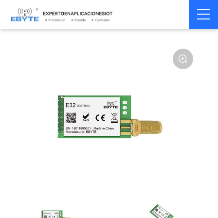
Home
>
Módulo
>
SPI/SOC/UART
>
SX12**
