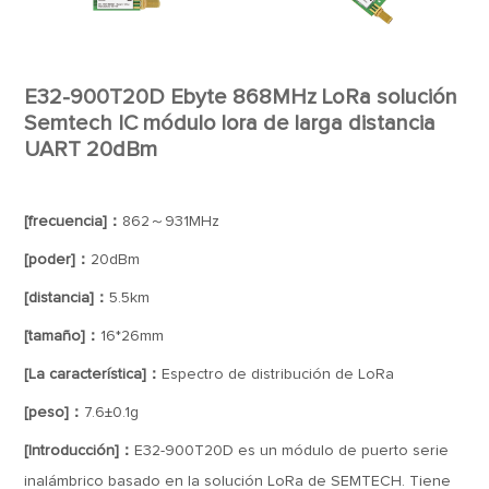
E32-900T20D Ebyte 868MHz LoRa solución
Semtech IC módulo lora de larga distancia
UART 20dBm
[frecuencia]：
862～931MHz
[poder]：
20dBm
[distancia]：
5.5km
[tamaño]：
16*26mm
[La característica]：
Espectro de distribución de LoRa
[peso]：
7.6±0.1g
[Introducción]：
E32-900T20D es un módulo de puerto serie
inalámbrico basado en la solución LoRa de SEMTECH. Tiene