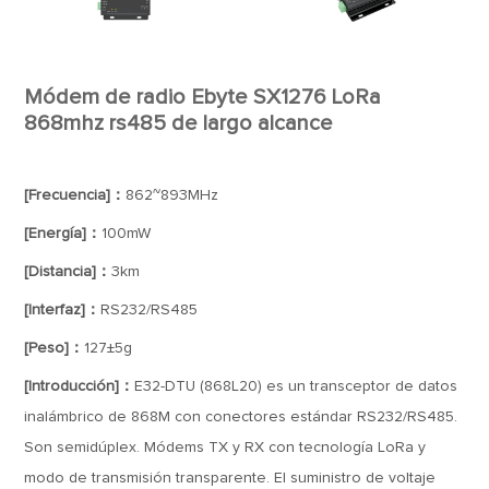
Módem de radio Ebyte SX1276 LoRa
868mhz rs485 de largo alcance
[Frecuencia]：
862~893MHz
[Energía]：
100mW
[Distancia]：
3km
[Interfaz]：
RS232/RS485
[Peso]：
127±5g
[Introducción]：
E32-DTU (868L20) es un transceptor de datos
inalámbrico de 868M con conectores estándar RS232/RS485.
Son semidúplex. Módems TX y RX con tecnología LoRa y
modo de transmisión transparente. El suministro de voltaje