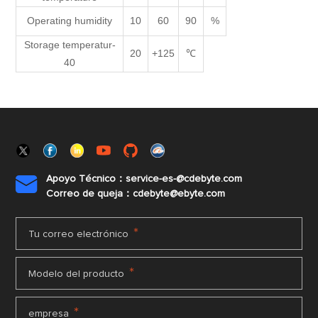
Operating humidity
10
60
90
%
Storage temperatur-
20
+125
℃
40
Apoyo Técnico：service-es-@cdebyte.com

Correo de queja：cdebyte@ebyte.com
*
Tu correo electrónico
*
Modelo del producto
*
empresa