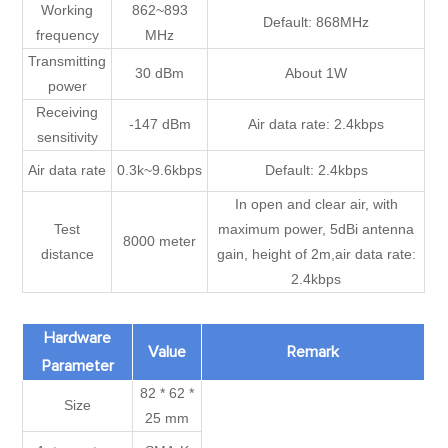
Working
862~893
Default: 868MHz
frequency
MHz
Transmitting
30 dBm
About 1W
power
Receiving
-147 dBm
Air data rate: 2.4kbps
sensitivity
Air data rate
0.3k~9.6kbps
Default: 2.4kbps
In open and clear air, with
Test
maximum power, 5dBi antenna
8000 meter
distance
gain, height of 2m,air data rate:
2.4kbps
Hardware
Value
Remark
Parameter
82 * 62 *
Size
25 mm