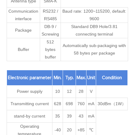
Antenna type
SMA-K
Communication
RS232 /
Baud rate: 1200~115200, default:
interface
RS485
9600
DB-9 /
Standard DB9 Hole/3.81
Package
Screwing
connecting terminal
512
Automatically sub-packaging with
Buffer
bytes
58 bytes per package
buffer
Electronic parameter
Min.
Typ.
Max.
Unit
Condition
Power supply
10
12
28
V
Transmitting current
628
698
760
mA
30dBm（1W）
stand-by current
35
39
43
mA
Operating
-40
20
+85
℃
temperature