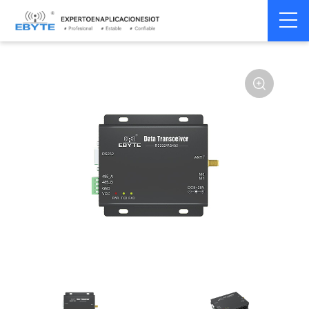
Módem
Módem inalámbrico
Home
>
Módem
>
>
inalámbrico
LoRa
