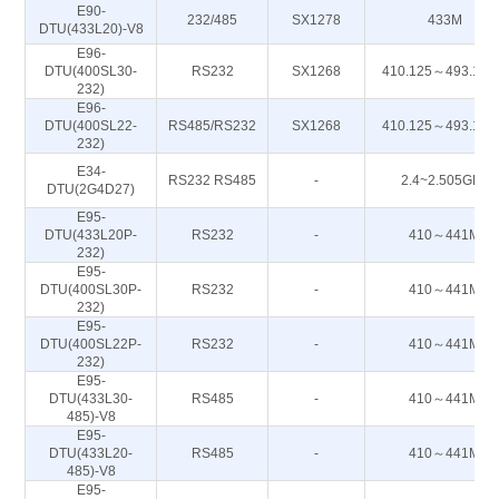
E90-
232/485
SX1278
433M
DTU(433L20)-V8
E96-
DTU(400SL30-
RS232
SX1268
410.125～493.12
232)
E96-
DTU(400SL22-
RS485/RS232
SX1268
410.125～493.12
232)
E34-
RS232 RS485
-
2.4~2.505GHz
DTU(2G4D27)
E95-
DTU(433L20P-
RS232
-
410～441M
232)
E95-
DTU(400SL30P-
RS232
-
410～441M
232)
E95-
DTU(400SL22P-
RS232
-
410～441M
232)
E95-
DTU(433L30-
RS485
-
410～441M
485)-V8
E95-
DTU(433L20-
RS485
-
410～441M
485)-V8
E95-