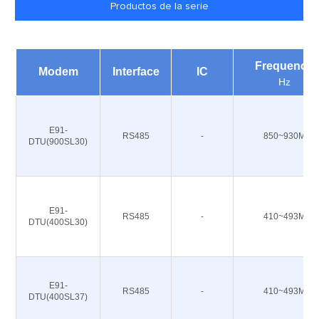
Productos de la serie
Frequency
Modem
Interface
IC
Hz
E91-
RS485
-
850~930M
DTU(900SL30)
E91-
RS485
-
410~493M
DTU(400SL30)
E91-
RS485
-
410~493M
DTU(400SL37)