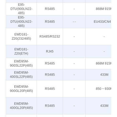
E95-
DTU(900LN22-
RS485
-
868M 915M
485)
E95-
DTU(400LN22-
RS485
- -
EU433/CN470
485)
EWD181-
RS485/RS232
-
-
Z20(232/485)
EWD181-
RJ45
-
-
Z20(ETH)
EWD95M-
RS485
-
868M 915M
900SL22P(485)
EWD95M-
RS485
-
433M
400SL22P(485)
EWD95M-
RS485
-
850 ~ 930M
900GL20P(485)
EWD95M-
RS485
-
433M
400GL20P(485)