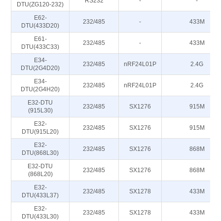
RS232
-
-
DTU(ZG120-232)
E62-
232/485
-
433M
DTU(433D20)
E61-
232/485
-
433M
DTU(433C33)
E34-
232/485
nRF24L01P
2.4G
DTU(2G4D20)
E34-
232/485
nRF24L01P
2.4G
DTU(2G4H20)
E32-DTU
232/485
SX1276
915M
(915L30)
E32-
232/485
SX1276
915M
DTU(915L20)
E32-
232/485
SX1276
868M
DTU(868L30)
E32-DTU
232/485
SX1276
868M
(868L20)
E32-
232/485
SX1278
433M
DTU(433L37)
E32-
232/485
SX1278
433M
DTU(433L30)