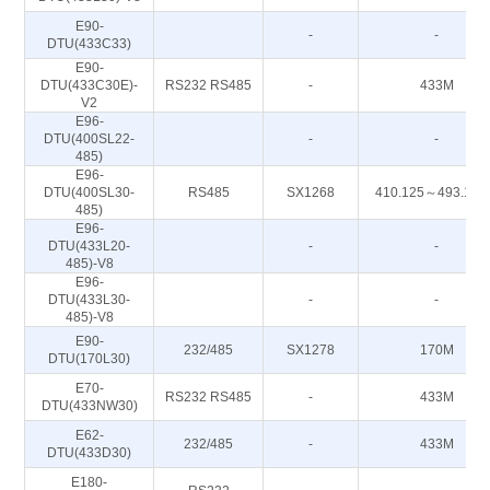
E90-
-
-
DTU(433C33)
E90-
DTU(433C30E)-
RS232 RS485
-
433M
V2
E96-
DTU(400SL22-
-
-
485)
E96-
DTU(400SL30-
RS485
SX1268
410.125～493.12
485)
E96-
DTU(433L20-
-
-
485)-V8
E96-
DTU(433L30-
-
-
485)-V8
E90-
232/485
SX1278
170M
DTU(170L30)
E70-
RS232 RS485
-
433M
DTU(433NW30)
E62-
232/485
-
433M
DTU(433D30)
E180-