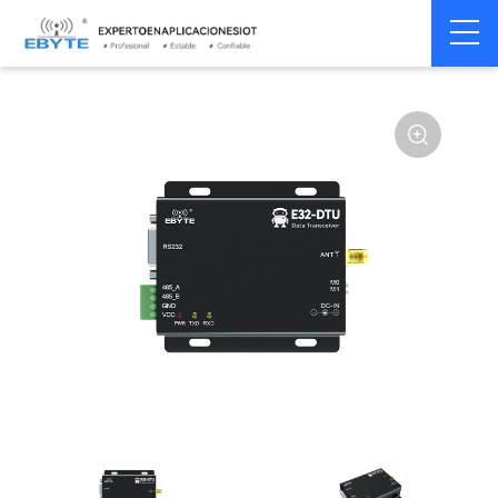
Módem
Módem inalámbrico
Home
>
Módem
>
>
inalámbrico
LoRa
