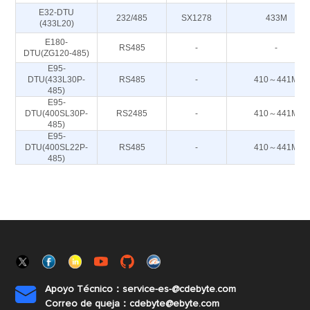
E32-DTU
232/485
SX1278
433M
(433L20)
E180-
RS485
-
-
DTU(ZG120-485)
E95-
DTU(433L30P-
RS485
-
410～441M
485)
E95-
DTU(400SL30P-
RS2485
-
410～441M
485)
E95-
DTU(400SL22P-
RS485
-
410～441M
485)
Apoyo Técnico：service-es-@cdebyte.com

Correo de queja：cdebyte@ebyte.com