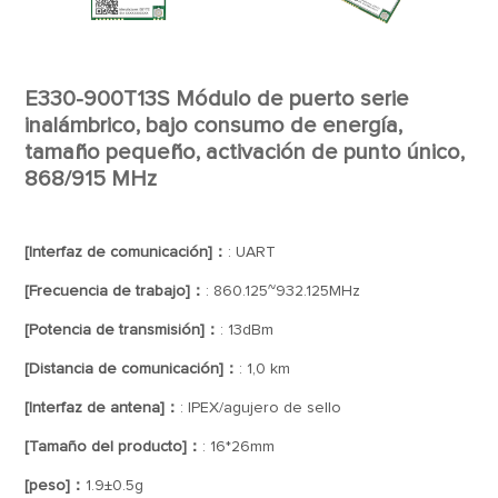
E330-900T13S Módulo de puerto serie
inalámbrico, bajo consumo de energía,
tamaño pequeño, activación de punto único,
868/915 MHz
[Interfaz de comunicación]：
: UART
[Frecuencia de trabajo]：
: 860.125~932.125MHz
[Potencia de transmisión]：
: 13dBm
[Distancia de comunicación]：
: 1,0 km
[Interfaz de antena]：
: IPEX/agujero de sello
[Tamaño del producto]：
: 16*26mm
[peso]：
1.9±0.5g