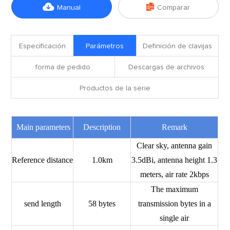


Manual
Comparar
Especificación
Parámetros
Definición de clavijas
forma de pedido
Descargas de archivos
Productos de la serie
Main parameters
Description
Remark
Clear sky, antenna gain
Reference distance
1.0km
3.5dBi, antenna height 1.3
meters, air rate 2kbps
The maximum
send length
58 bytes
transmission bytes in a
single air