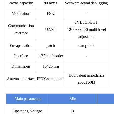
cache capacity
80 bytes
Software actual debugging
Modulation
FSK
-
8N1/8E1/EO1,
Communication
UART
1200~38400 multi-level
Interface
adjustable
Encapsulation
patch
stamp hole
Interface
1.27 pin header
-
Dimensions
16*26mm
Equivalent impedance
Antenna interface
IPEX/stamp hole
about 50Ω
Main parameters
Min
Operating Voltage
3