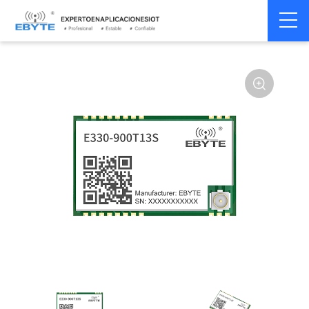
Home
>
Módulo
>
SPI/SOC/UART
>
Other
