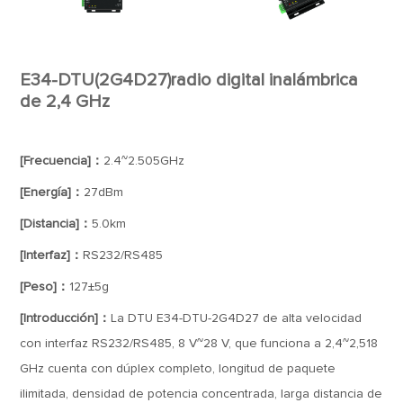
E34-DTU(2G4D27)radio digital inalámbrica
de 2,4 GHz
[Frecuencia]：
2.4~2.505GHz
[Energía]：
27dBm
[Distancia]：
5.0km
[Interfaz]：
RS232/RS485
[Peso]：
127±5g
[Introducción]：
La DTU E34-DTU-2G4D27 de alta velocidad
con interfaz RS232/RS485, 8 V~28 V, que funciona a 2,4~2,518
GHz cuenta con dúplex completo, longitud de paquete
ilimitada, densidad de potencia concentrada, larga distancia de