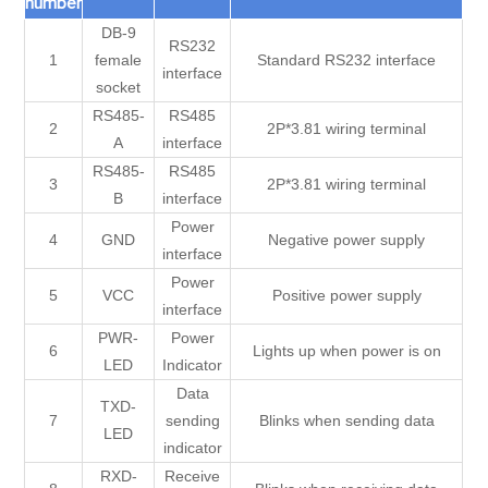
number
DB-9
RS232
1
female
Standard RS232 interface
interface
socket
RS485-
RS485
2
2P*3.81 wiring terminal
A
interface
RS485-
RS485
3
2P*3.81 wiring terminal
B
interface
Power
4
GND
Negative power supply
interface
Power
5
VCC
Positive power supply
interface
PWR-
Power
6
Lights up when power is on
LED
Indicator
Data
TXD-
7
sending
Blinks when sending data
LED
indicator
RXD-
Receive