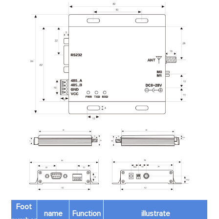
Foot
name
Function
illustrate