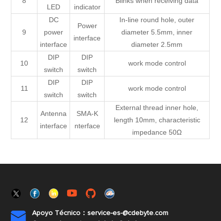
8
Blinks when receiving data
LED
indicator
DC
In-line round hole, outer
Power
9
power
diameter 5.5mm, inner
interface
interface
diameter 2.5mm
DIP
DIP
10
work mode control
switch
switch
DIP
DIP
11
work mode control
switch
switch
External thread inner hole,
Antenna
SMA-K
12
length 10mm, characteristic
interface
nterface
impedance 50Ω
Apoyo Técnico：service-es-@cdebyte.com
