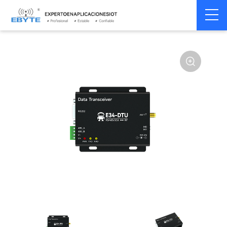
Módem
Módem inalámbrico
Home
>
Módem
>
>
inalámbrico
LoRa
