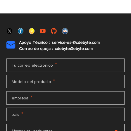
Apoyo Técnico：service-es-@cdebyte.com

Correo de queja：cdebyte@ebyte.com
*
Tu correo electrónico
*
Modelo del producto
*
empresa
*
país