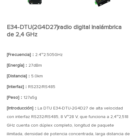
E34-DTU(2G4D27)radio digital inalámbrica
de 2,4 GHz
[Frecuencia]：
2.4~2.505GHz
[Energía]：
27dBm
[Distancia]：
5.0km
[Interfaz]：
RS232/RS485
[Peso]：
127±5g
[Introducción]：
La DTU E34-DTU-2G4D27 de alta velocidad
con interfaz RS232/RS485, 8 V~28 V, que funciona a 2,4~2,518
GHz cuenta con dúplex completo, longitud de paquete
ilimitada, densidad de potencia concentrada, larga distancia de