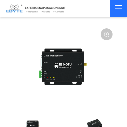
Módem
Módem inalámbrico
Home
>
Módem
>
>
inalámbrico
LoRa
