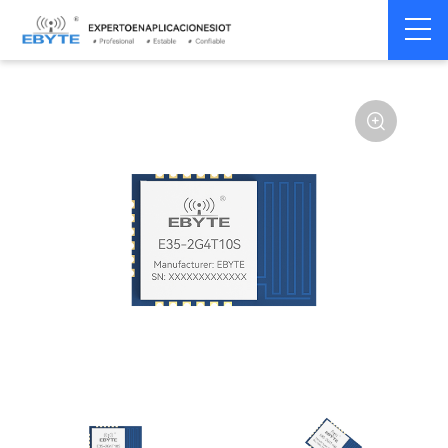
Home
>
Módulo
>
SPI/SOC/UART
>
TLSR8208
