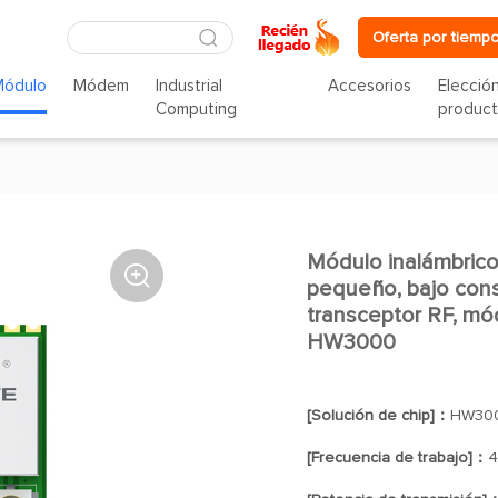
Oferta por tiempo
Módulo
Módem
Industrial
Accesorios
Elecció
Computing
produc
Módulo inalámbri

pequeño, bajo con
transceptor RF, mó
HW3000
[Solución de chip]：
HW30
[Frecuencia de trabajo]：
4