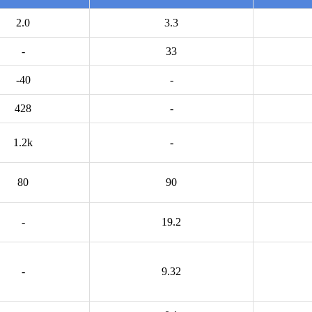
2.0
3.3
-
33
-40
-
428
-
1.2k
-
80
90
-
19.2
-
9.32