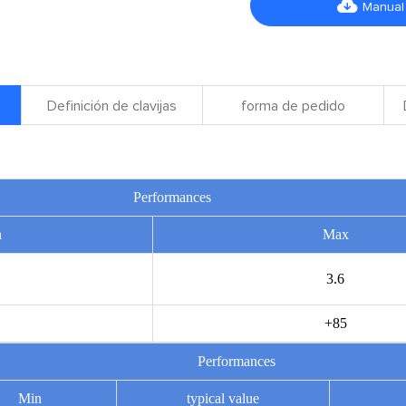

Manual
Definición de clavijas
forma de pedido
Performances
n
Max
3.6
+85
Performances
Min
typical value