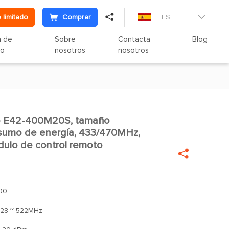

 limitado
Comprar
ES

n de
Sobre
Contacta
Blog
to
nosotros
nosotros
co E42-400M20S, tamaño

sumo de energía, 433/470MHz,
dulo de control remoto

00
28 ~ 522MHz