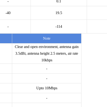
-
0.1
-40
19.5
-
-114
Note
Clear and open environment, antenna gain
3.5dBi, antenna height 2.5 meters, air rate
10kbps
-
-
Upto 10Mbps
-