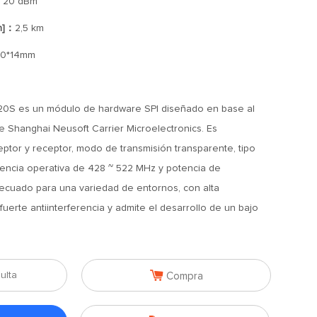
：
20 dBm
n]：
2,5 km
0*14mm
0S es un módulo de hardware SPI diseñado en base al
e Shanghai Neusoft Carrier Microelectronics. Es
eptor y receptor, modo de transmisión transparente, tipo
encia operativa de 428 ~ 522 MHz y potencia de
ecuado para una variedad de entornos, con alta
fuerte antiinterferencia y admite el desarrollo de un bajo

ulta
Compra