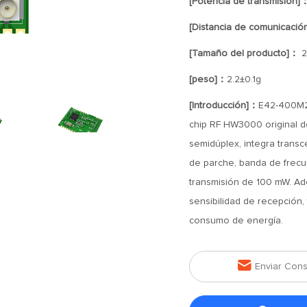
[Potencia de transmisión]
[Distancia de comunicació
[Tamaño del producto]：
2
[peso]：
2.2±0.1g
[Introducción]：
E42-400M2
chip RF HW3000 original d
semidúplex, integra transc
de parche, banda de frecu
transmisión de 100 mW. Ad
sensibilidad de recepción, 
consumo de energía.

Enviar Cons