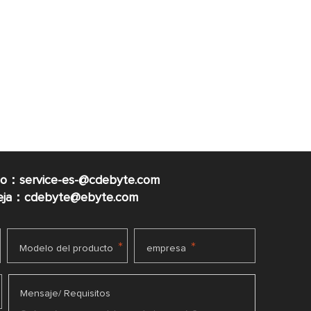
co：service-es-@cdebyte.com
ueja：cdebyte@ebyte.com
*
*
Modelo del producto
empresa
Mensaje/ Requisitos