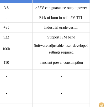
3.6
>33V can guarantee output power
-
Risk of bum-in with 5V TTL
+85
Industrial grade design
522
Support ISM band
Software adjustable, user-developed
100k
settings required
110
transient power consumption
-
-
-
-