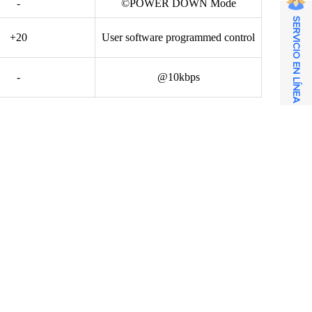
-
©POWER DOWN Mode
SERVICIO EN LÍNEA
+20
User software programmed control
-
@10kbps