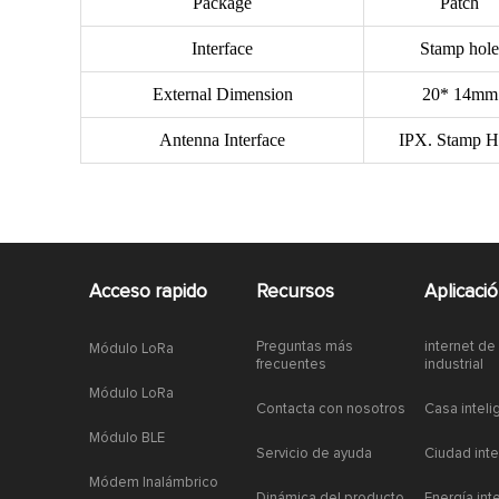
Package
Patch
Interface
Stamp hole
External Dimension
20* 14mm
Antenna Interface
IPX. Stamp H
Acceso rapido
Recursos
Aplicaci
Preguntas más
internet de
Módulo LoRa
frecuentes
industrial
Módulo LoRa
Contacta con nosotros
Casa inteli
Módulo BLE
Servicio de ayuda
Ciudad inte
Módem Inalámbrico
Dinámica del producto
Energía int