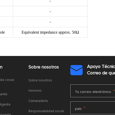
-
-
-
ole
Equivalent impedance approx. 50Ω
Apoyo Técni
ón
Sobre nosotros

Correo de q
 las cosas
Sobre nosotros
Honores
*
Tu correo electrónico
gente
Camaradería
ligente
*
país
Responsabilidad social
eligente