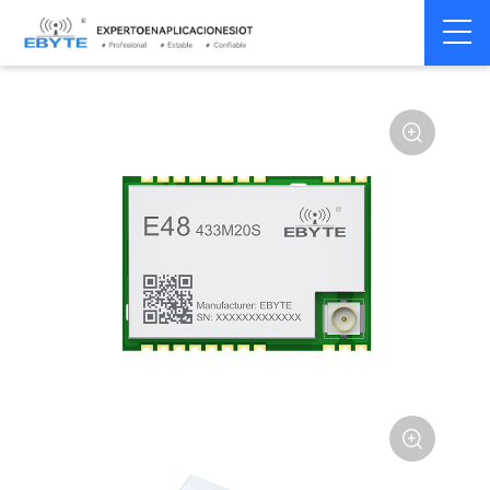
Home
>
Módulo
>
SPI/SOC/UART
>
Other

