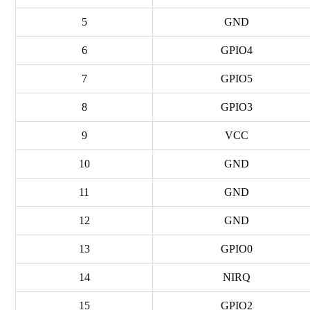
5
GND
6
GPIO4
7
GPIO5
8
GPIO3
9
VCC
10
GND
11
GND
12
GND
13
GPIO0
14
NIRQ
15
GPIO2