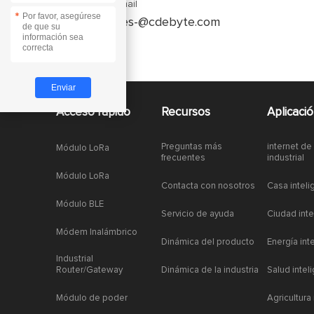
Enquiry Email
*
service-es-@cdebyte.com
Acceso rapido
Recursos
Aplicaci
Preguntas más
internet de
Módulo LoRa
frecuentes
industrial
Módulo LoRa
Contacta con nosotros
Casa inteli
Módulo BLE
Servicio de ayuda
Ciudad inte
Módem Inalámbrico
Dinámica del producto
Energía int
Industrial
Router/Gateway
Dinámica de la industria
Salud intel
Módulo de poder
Agricultura