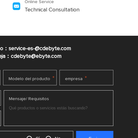
Online Service
Technical Consultation
co：service-es-@cdebyte.com
ueja：cdebyte@ebyte.com
*
*
Modelo del producto
empresa
Mensaje/ Requisitos