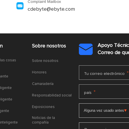
Complaint Mailbox
cdebyte@ebyte.com
Apoyo Técni
ón
Sobre nosotros

Correo de q
 las cosas
Sobre nosotros
Honores
*
Tu correo electrónico
gente
Camaradería
ligente
*
país
Responsabilidad social
eligente
Exposiciones
igente
Noticias de la
 inteligente
compañía