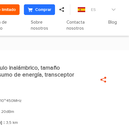

 limitado
Comprar
ES

n de
Sobre
Contacta
Blog
to
nosotros
nosotros
o inalámbrico, tamaño

umo de energía, transceptor

10~450MHz
：
20dBm
n]：
3,5 km