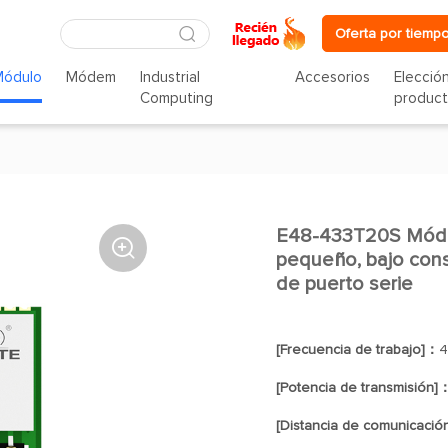
Oferta por tiempo
Módulo
Módem
Industrial
Accesorios
Elecció
Computing
produc
E48-433T20S Módul

pequeño, bajo cons
de puerto serie
[Frecuencia de trabajo]：
4
[Potencia de transmisión]
[Distancia de comunicació