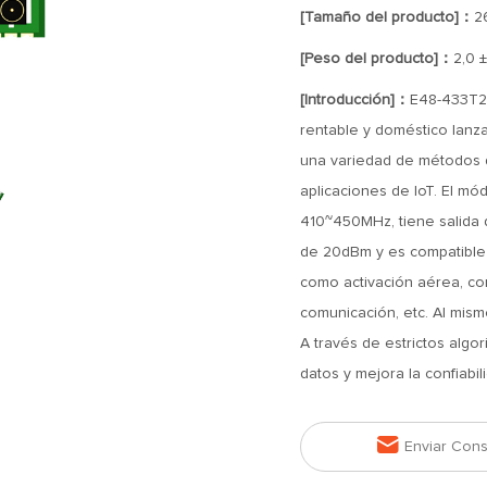
[Tamaño del producto]：
2
[Peso del producto]：
2,0 ±
[Introducción]：
E48-433T20
rentable y doméstico lanz
una variedad de métodos d
aplicaciones de IoT. El mó
410~450MHz, tiene salida 
de 20dBm y es compatible 
como activación aérea, con
comunicación, etc. Al mism
A través de estrictos algor
datos y mejora la confiabil

Enviar Cons