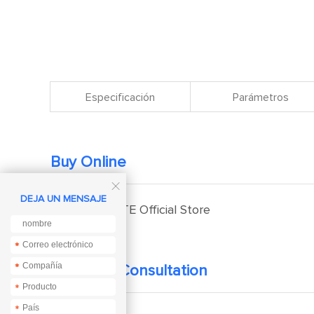
Especificación
Parámetros
Buy Online

DEJA UN MENSAJE
EBYTE Official Store
*
*
*
*
Technical Consultation
*
*