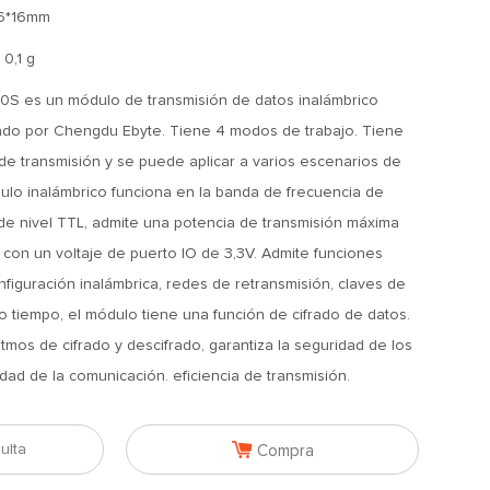
6*16mm
 0,1 g
S es un módulo de transmisión de datos inalámbrico
ado por Chengdu Ebyte. Tiene 4 modos de trabajo. Tiene
e transmisión y se puede aplicar a varios escenarios de
dulo inalámbrico funciona en la banda de frecuencia de
de nivel TTL, admite una potencia de transmisión máxima
con un voltaje de puerto IO de 3,3V. Admite funciones
figuración inalámbrica, redes de retransmisión, claves de
o tiempo, el módulo tiene una función de cifrado de datos.
itmos de cifrado y descifrado, garantiza la seguridad de los
idad de la comunicación. eficiencia de transmisión.

ulta
Compra