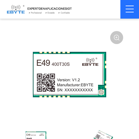
Home
>
Módulo
>
SPI/SOC/UART
>
Other
