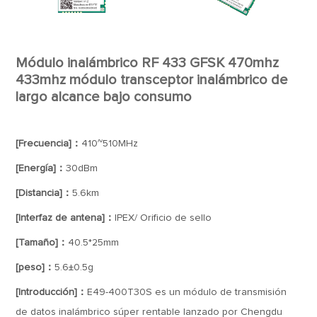
Módulo inalámbrico RF 433 GFSK 470mhz
433mhz módulo transceptor inalámbrico de
largo alcance bajo consumo
[Frecuencia]：
410~510MHz
[Energía]：
30dBm
[Distancia]：
5.6km
[Interfaz de antena]：
IPEX/ Orificio de sello
[Tamaño]：
40.5*25mm
[peso]：
5.6±0.5g
[Introducción]：
E49-400T30S es un módulo de transmisión
de datos inalámbrico súper rentable lanzado por Chengdu