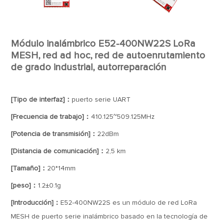
Módulo inalámbrico E52-400NW22S LoRa
MESH, red ad hoc, red de autoenrutamiento
de grado industrial, autorreparación
[Tipo de interfaz]：
puerto serie UART
[Frecuencia de trabajo]：
410.125~509.125MHz
[Potencia de transmisión]：
22dBm
[Distancia de comunicación]：
2,5 km
[Tamaño]：
20*14mm
[peso]：
1.2±0.1g
[Introducción]：
E52-400NW22S es un módulo de red LoRa
MESH de puerto serie inalámbrico basado en la tecnología de