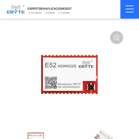
Home
>
Módulo
>
SPI/SOC/UART
>
Other
