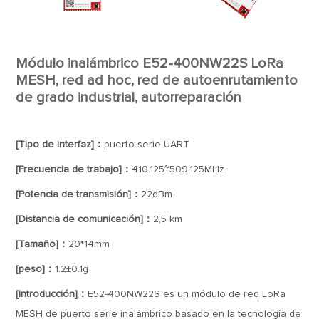
Módulo inalámbrico E52-400NW22S LoRa
MESH, red ad hoc, red de autoenrutamiento
de grado industrial, autorreparación
[Tipo de interfaz]：
puerto serie UART
[Frecuencia de trabajo]：
410.125~509.125MHz
[Potencia de transmisión]：
22dBm
[Distancia de comunicación]：
2,5 km
[Tamaño]：
20*14mm
[peso]：
1.2±0.1g
[Introducción]：
E52-400NW22S es un módulo de red LoRa
MESH de puerto serie inalámbrico basado en la tecnología de