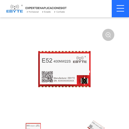
Home
>
Módulo
>
SPI/SOC/UART
>
Other
