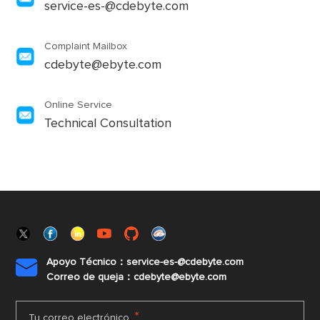
service-es-@cdebyte.com
Complaint Mailbox
cdebyte@ebyte.com
Online Service
Technical Consultation
Apoyo Técnico：service-es-@cdebyte.com

Correo de queja：cdebyte@ebyte.com
*
Tu correo electrónico