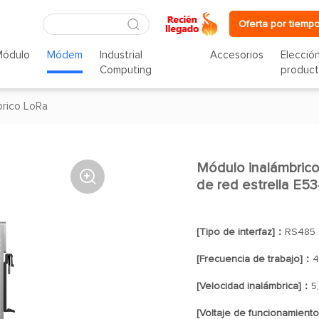
Oferta por tiempo
Módulo
Módem
Industrial
Accesorios
Elecció
Computing
produc
rico LoRa
Módulo inalámbric

de red estrella E
[Tipo de interfaz]：
RS485
[Frecuencia de trabajo]：
4
[Velocidad inalámbrica]：
5
[Voltaje de funcionamient