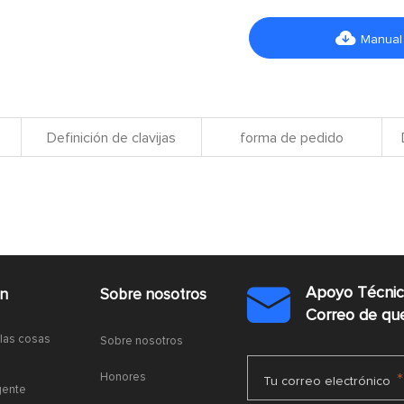

Manual
Definición de clavijas
forma de pedido
Apoyo Técni
ón
Sobre nosotros

Correo de q
 las cosas
Sobre nosotros
Honores
*
Tu correo electrónico
gente