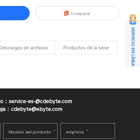

Comparar
SERVICIO EN LÍNEA
Descargas de archivos
Productos de la serie
co：service-es-@cdebyte.com
ueja：cdebyte@ebyte.com
*
*
Modelo del producto
empresa