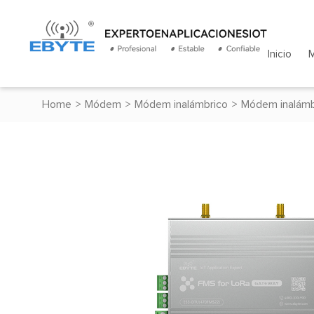
Inicio
Home
>
Módem
>
Módem inalámbrico
>
Módem inalámb