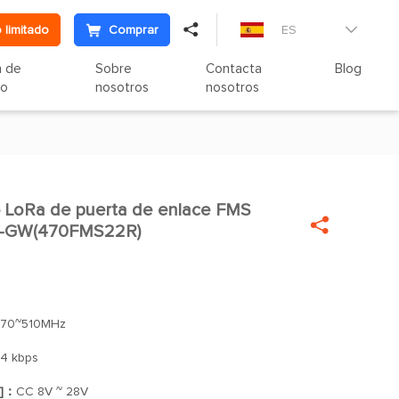

 limitado
Comprar
ES

n de
Sobre
Contacta
Blog
to
nosotros
nosotros
o LoRa de puerta de enlace FMS


53-GW(470FMS22R)
70~510MHz
,4 kbps
o]：
CC 8V ~ 28V