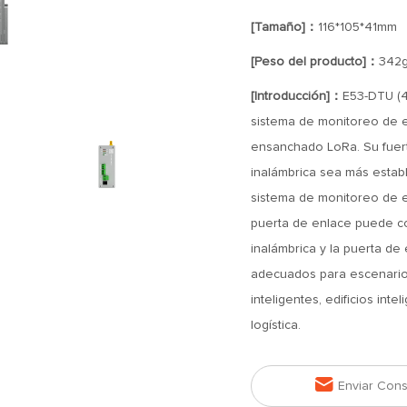
[Tamaño]：
116*105*41mm
[Peso del producto]：
342g
[Introducción]：
E53-DTU (4
sistema de monitoreo de e
ensanchado LoRa. Su fuert
inalámbrica sea más estable
sistema de monitoreo de e
puerta de enlace puede co
inalámbrica y la puerta d
adecuados para escenarios
inteligentes, edificios int
logística.

Enviar Cons