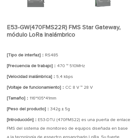
E53-GW(470FMS22R) FMS Star Gateway,
módulo LoRa inalámbrico
[Tipo de interfaz]：
RS485
[Frecuencia de trabajo]：
470 ~ 510MHz
[Velocidad inalámbrica]：
5,4 kbps
[Voltaje de funcionamiento]：
CC 8 V ~ 28 V
[Tamaño]：
116*105*41mm
[Peso del producto]：
342g ± 5g
[Introducción]：
E53-DTU (470FMS22) es una puerta de enlace
FMS del sistema de monitoreo de equipos diseñada en base
a la tecnología de espectro ensanchado LoRa. Su fuerte