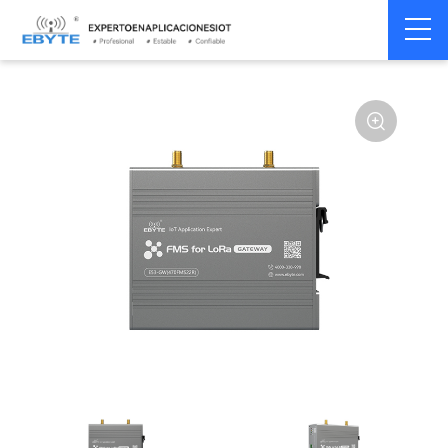
Módem
Módem inalámbrico
Home
>
Módem
>
>
inalámbrico
LoRa
