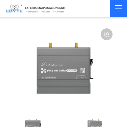
Módem
Módem inalámbrico
Home
>
Módem
>
>
inalámbrico
LoRa
