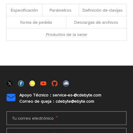
Especificación
Parámetros
Definición de clavijas
forma de pedido
Descargas de archivos
Productos de la serie
Apoyo Técnico：service-es-@cdebyte.com

Correo de queja：cdebyte@ebyte.com
*
Tu correo electrónico