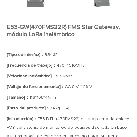
E53-GW(470FMS22R) FMS Star Gateway,
módulo LoRa inalámbrico
[Tipo de interfaz]：
RS485
[Frecuencia de trabajo]：
470 ~ 510MHz
[Velocidad inalámbrica]：
5,4 kbps
[Voltaje de funcionamiento]：
CC 8 V ~ 28 V
[Tamaño]：
116*105*41mm
[Peso del producto]：
342g ± 5g
[Introducción]：
E53-DTU (470FMS22) es una puerta de enlace
FMS del sistema de monitoreo de equipos diseñada en base
a la tecnología de espectro ensanchado LoRa. Su fuerte