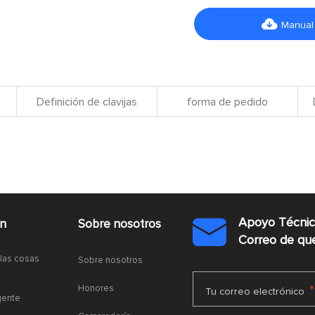

Manual
Definición de clavijas
forma de pedido
Apoyo Técni
ón
Sobre nosotros

Correo de q
 las cosas
Sobre nosotros
Honores
*
Tu correo electrónico
gente