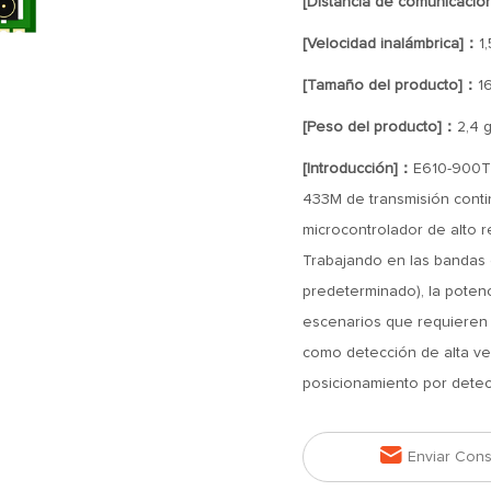
[Distancia de comunicació
[Velocidad inalámbrica]：
1
[Tamaño del producto]：
1
[Peso del producto]：
2,4 g
[Introducción]：
E610-900T2
433M de transmisión contin
microcontrolador de alto r
Trabajando en las banda
predeterminado), la poten
escenarios que requieren 
como detección de alta vel
posicionamiento por detec

Enviar Cons