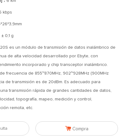
n]：
6 km
,5 kbps
6*26*3,9mm
 ± 0,1 g
0S es un módulo de transmisión de datos inalámbrico de
ua de alta velocidad desarrollado por Ebyte, con
endimiento incorporado y chip transceptor inalámbrico.
s de frecuencia de 855~870MHz, 902~928MHz (900MHz
cia de transmisión es de 20dBm. Es adecuado para
una transmisión rápida de grandes cantidades de datos,
ocidad, topografía, mapeo, medición y control,
ción remota, etc.

ulta
Compra