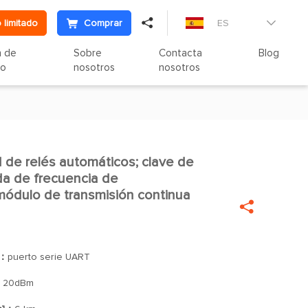

 limitado
Comprar
ES

n de
Sobre
Contacta
Blog
to
nosotros
nosotros
de relés automáticos; clave de

a de frecuencia de
dulo de transmisión continua

]：
puerto serie UART
：
20dBm