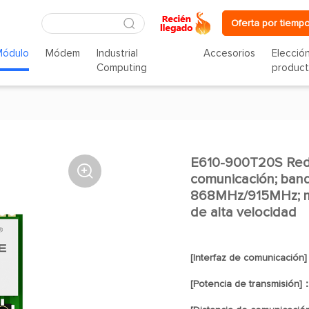
Oferta por tiempo
Módulo
Módem
Industrial
Accesorios
Elecció
Computing
produc
E610-900T20S Red 

comunicación; band
868MHz/915MHz; mó
de alta velocidad
[Interfaz de comunicación
[Potencia de transmisión]