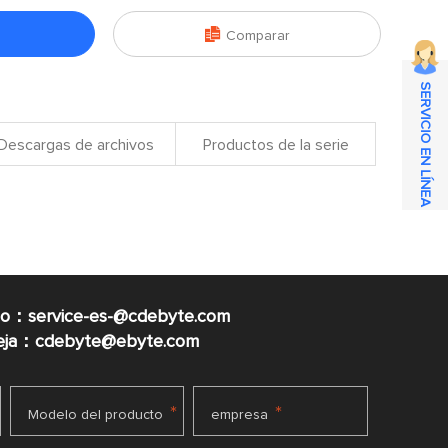

Comparar
SERVICIO EN LÍNEA
Descargas de archivos
Productos de la serie
co：service-es-@cdebyte.com
ueja：cdebyte@ebyte.com
*
*
Modelo del producto
empresa