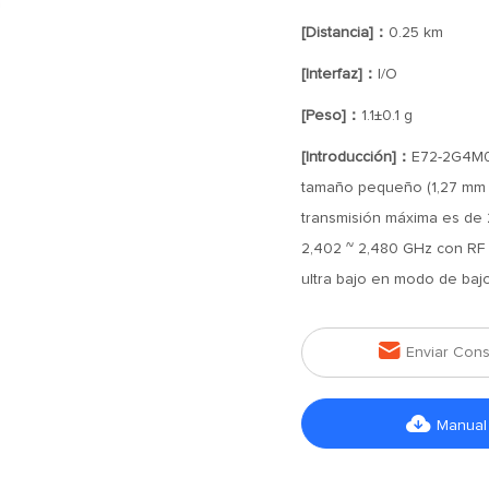
[Distancia]：
0.25 km
[Interfaz]：
I/O
[Peso]：
1.1±0.1 g
[Introducción]：
E72-2G4M0
tamaño pequeño (1,27 mm 
transmisión máxima es de 
2,402 ~ 2,480 GHz con RF 
ultra bajo en modo de baj

Enviar Cons

Manual