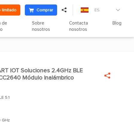

 limitado
Comprar
ES

n de
Sobre
Contacta
Blog
to
nosotros
nosotros
RT IOT Soluciones 2.4GHz BLE


CC2640 Módulo inalámbrico
LE 5.1
0 GHz