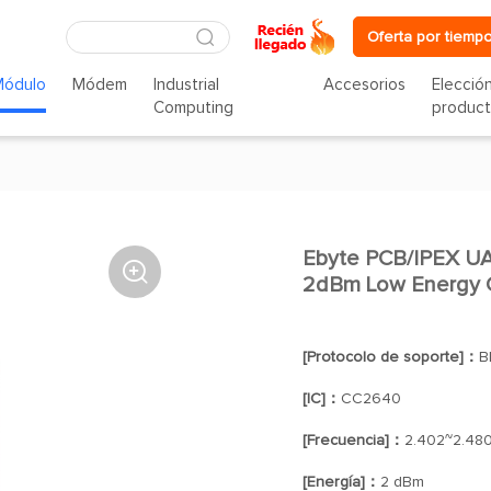
Oferta por tiempo
Módulo
Módem
Industrial
Accesorios
Elecció
Computing
produc
Ebyte PCB/IPEX UA

2dBm Low Energy 
[Protocolo de soporte]：
B
[IC]：
CC2640
[Frecuencia]：
2.402~2.48
[Energía]：
2 dBm