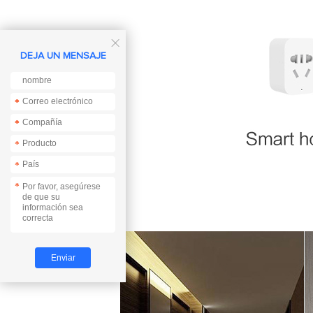

DEJA UN MENSAJE
*
*
*
*
*
*
*