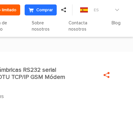

 limitado
Comprar
ES

n de
Sobre
Contacta
Blog
to
nosotros
nosotros
ámbricas RS232 serial


DTU TCP/IP GSM Módem
RS