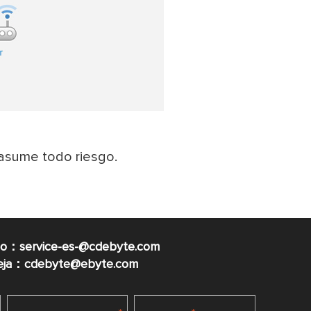
o asume todo riesgo.
co：service-es-@cdebyte.com
ueja：cdebyte@ebyte.com