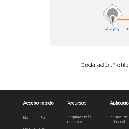
Declaración:Prohibi
Acceso rapido
Recursos
Aplicaci
Preguntas más
internet de
Módulo LoRa
frecuentes
industrial