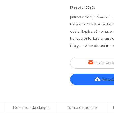
[Peso]：
133±5g
[Introducción]：
Diseñado p
través de GPRS, está dispo
doble. Explica cómo hacer
transparente. La transmisi
PC) y servidor de red (re

Enviar Cons

Manual
Definición de clavijas
forma de pedido