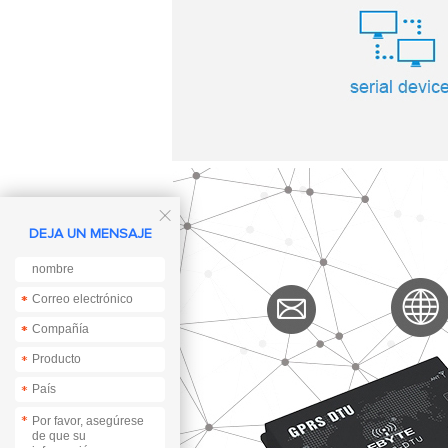

DEJA UN MENSAJE
*
*
*
*
*
*
*