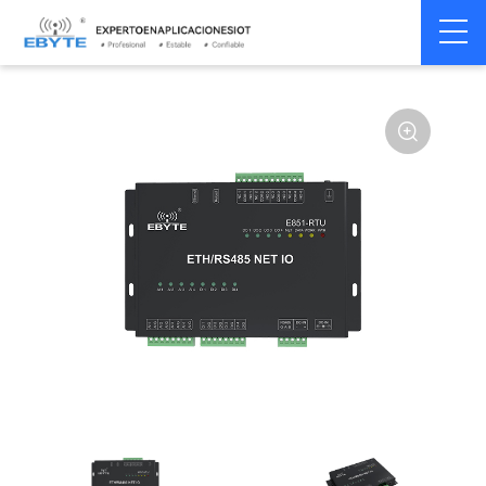
Home
>
Módem
>
Módulo de IO remotas
>
Ethernet IO
