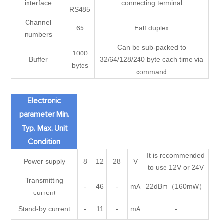
interface
connecting terminal
RS485
Channel
65
Half duplex
numbers
Can be sub-packed to
1000
Buffer
32/64/128/240 byte each time via
bytes
command
Electronic
parameter Min.
Typ. Max. Unit
Condition
It is recommended
Power supply
8
12
28
V
to use 12V or 24V
Transmitting
-
46
-
mA
22dBm（160mW）
current
Stand-by current
-
11
-
mA
-