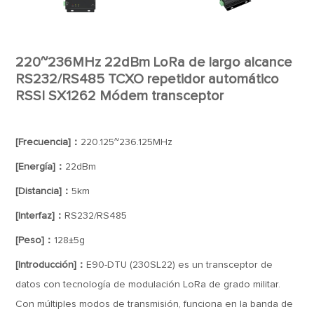
220~236MHz 22dBm LoRa de largo alcance
RS232/RS485 TCXO repetidor automático
RSSI SX1262 Módem transceptor
[Frecuencia]：
220.125~236.125MHz
[Energía]：
22dBm
[Distancia]：
5km
[Interfaz]：
RS232/RS485
[Peso]：
128±5g
[Introducción]：
E90-DTU (230SL22) es un transceptor de
datos con tecnología de modulación LoRa de grado militar.
Con múltiples modos de transmisión, funciona en la banda de