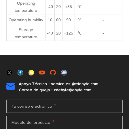
Operating
-40
20
+85
℃
-
temperature
Operating humidity
10
60
90
%
-
Storage
-40
20
+125
℃
-
temperature
Apoyo Técnico：service-es-@cdebyte.com

Correo de queja：cdebyte@ebyte.com
*
Tu correo electrónico
*
Modelo del producto