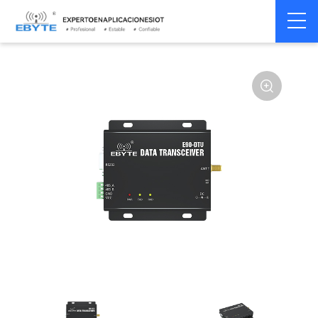
Módem
Módem inalámbrico
Home
>
Módem
>
>
inalámbrico
LoRa
