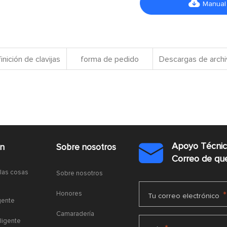

Manual
inición de clavijas
forma de pedido
Descargas de arch
Apoyo Técni
ón
Sobre nosotros

Correo de q
 las cosas
Sobre nosotros
Honores
*
Tu correo electrónico
gente
Camaradería
ligente