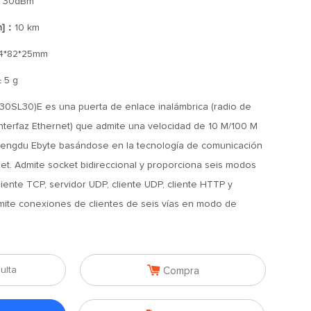
：
30dBm
n]：
10 km
4*82*25mm
± 5 g
0SL30)E es una puerta de enlace inalámbrica (radio de
nterfaz Ethernet) que admite una velocidad de 10 M/100 M
hengdu Ebyte basándose en la tecnología de comunicación
et. Admite socket bidireccional y proporciona seis modos
liente TCP, servidor UDP, cliente UDP, cliente HTTP y
ite conexiones de clientes de seis vías en modo de

ulta
Compra