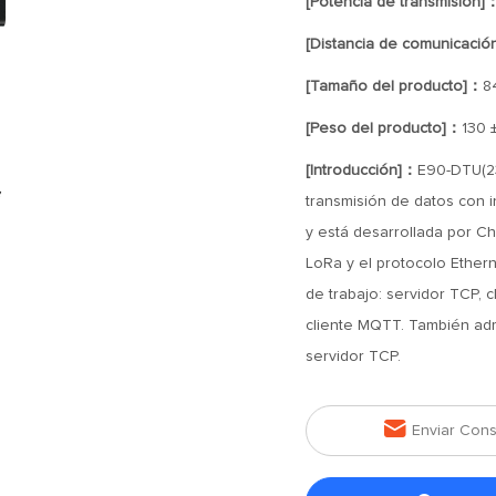
[Potencia de transmisión]
[Distancia de comunicació
[Tamaño del producto]：
8
[Peso del producto]：
130 
[Introducción]：
E90-DTU(23
transmisión de datos con i
y está desarrollada por C
LoRa y el protocolo Ethern
de trabajo: servidor TCP, c
cliente MQTT. También adm
servidor TCP.

Enviar Cons