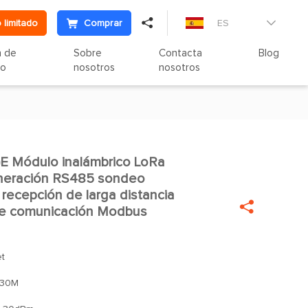

 limitado
Comprar
ES

n de
Sobre
Contacta
Blog
to
nosotros
nosotros
 Módulo inalámbrico LoRa

neración RS485 sondeo
recepción de larga distancia

de comunicación Modbus
t
30M