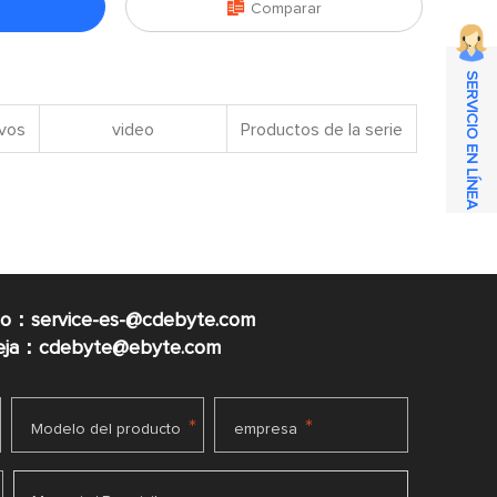

Comparar
SERVICIO EN LÍNEA
ivos
video
Productos de la serie
co：service-es-@cdebyte.com
ueja：cdebyte@ebyte.com
*
*
Modelo del producto
empresa