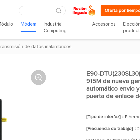
Oferta por tiempo
Módulo
Módem
Industrial
Accesorios
Elecció
Computing
produc
transmisión de datos inalámbricos
E90-DTU(230SL30)E

915M de nueva ge
automático envío y 
puerta de enlace 
[Tipo de interfaz]：
Etherne
[Frecuencia de trabajo]：
2