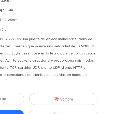
：
22dBm
n]：
5 km
4*82*25mm
± 5 g
0SL22)E es una puerta de enlace inalámbrica (radio de
nterfaz Ethernet) que admite una velocidad de 10 M/100 M
hengdu Ebyte basándose en la tecnología de comunicación
et. Admite socket bidireccional y proporciona seis modos
liente TCP, servidor UDP, cliente UDP, cliente HTTP y
ite conexiones de clientes de seis vías en modo de

ulta
Compra