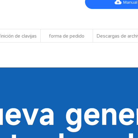

Manual
inición de clavijas
forma de pedido
Descargas de arch