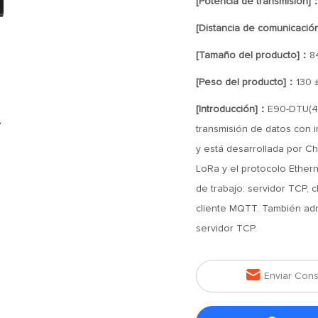
[Potencia de transmisión]
[Distancia de comunicació
[Tamaño del producto]：
8
[Peso del producto]：
130 
[Introducción]：
E90-DTU(40
transmisión de datos con i
y está desarrollada por C
LoRa y el protocolo Ethern
de trabajo: servidor TCP, c
cliente MQTT. También adm
servidor TCP.

Enviar Cons