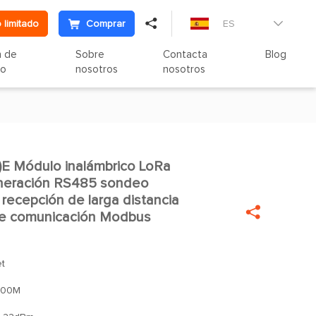

 limitado
Comprar
ES

n de
Sobre
Contacta
Blog
to
nosotros
nosotros
 Módulo inalámbrico LoRa

neración RS485 sondeo
recepción de larga distancia

de comunicación Modbus
t
400M