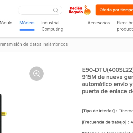
Oferta por tiempo
Módulo
Módem
Industrial
Accesorios
Elecció
Computing
produc
transmisión de datos inalámbricos
E90-DTU(400SL22)E

915M de nueva ge
automático envío y 
puerta de enlace 
[Tipo de interfaz]：
Etherne
[Frecuencia de trabajo]：