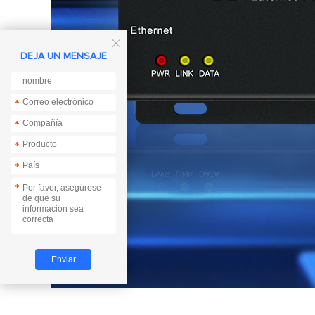

DEJA UN MENSAJE
*
*
*
*
*
*
*