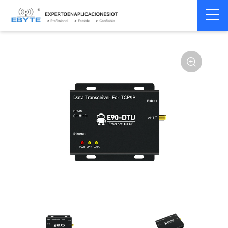
Gat de transmisión de
Home
>
Módem
>
enlace
>
datos inalámbricos
industrial
