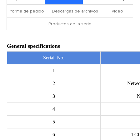
forma de pedido
Descargas de archivos
video
Productos de la serie
General specifications
Serial No.
1
2
Networ
3
N
4
5
6
TCP