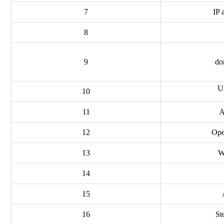
7
IP 
8
9
do
U
10
11
A
12
Ope
13
W
14
15
16
St