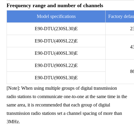
Frequency range and number of channels
Model specifications
Factory defa
E90-DTU(230SL30)E
2
E90-DTU(400SL22)E
4
E90-DTU(400SL30)E
E90-DTU(900SL22)E
8
E90-DTU(900SL30)E
[Note]: When using multiple groups of digital transmission
radio stations to communicate one-to-one at the same time in the
same area, it is recommended that each group of digital
transmission radio stations set a channel spacing of more than
3MHz.