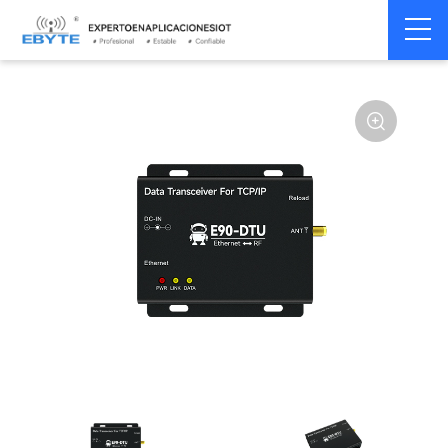
Gat de transmisión de
Home
>
Módem
>
enlace
>
datos inalámbricos
industrial
