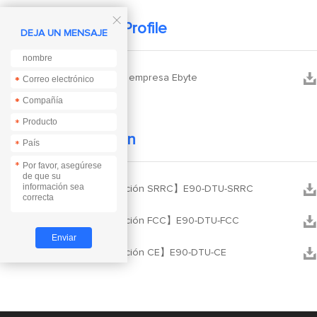

Company Profile
DEJA UN MENSAJE


Perfil de la empresa Ebyte
*
*
*
*
*
Certification
*
*


【Certificación SRRC】E90-DTU-SRRC


【Certificación FCC】E90-DTU-FCC


【Certificación CE】E90-DTU-CE