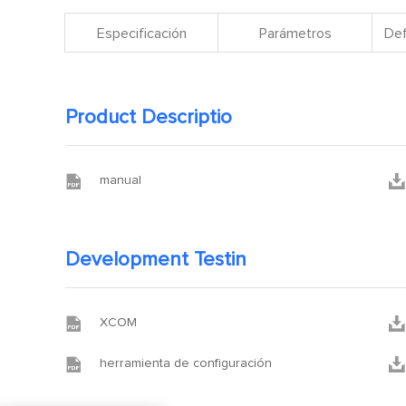
Especificación
Parámetros
Def
Product Descriptio


manual
Development Testin


XCOM


herramienta de configuración