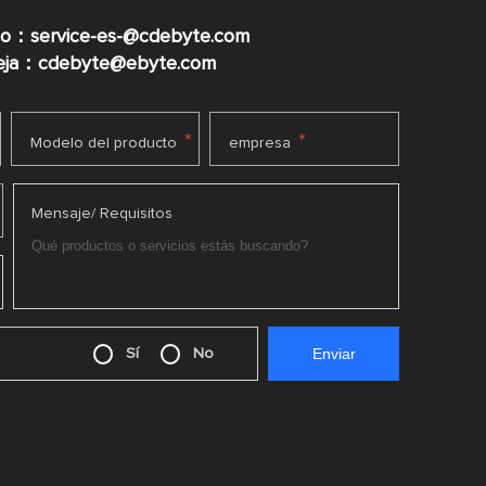
co：service-es-@cdebyte.com
ueja：cdebyte@ebyte.com
*
*
Modelo del producto
empresa
Mensaje/ Requisitos
Sí
No