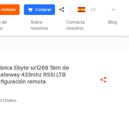

 limitado
Comprar
ES

n de
Sobre
Contacta
Blog
to
nosotros
nosotros
ámbrica Ebyte sx1268 5km de

 gateway 433mhz RSSI LTB

figuración remota
3.125MHz