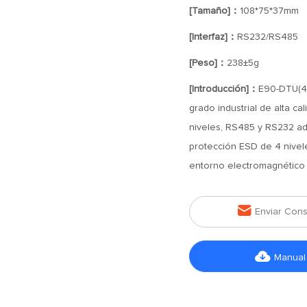
[Tamaño]：
108*75*37mm
[Interfaz]：
RS232/RS485
[Peso]：
238±5g
[Introducción]：
E90-DTU(40
grado industrial de alta ca
niveles, RS485 y RS232 ad
protección ESD de 4 nivele
entorno electromagnético

Enviar Cons

Manual