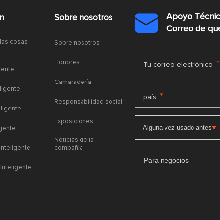
Apoyo Técni
ón
Sobre nosotros

Correo de q
 las cosas
Sobre nosotros
Honores
*
Tu correo electrónico
gente
Camaradería
ligente
*
país
Responsabilidad social
eligente
Exposiciones
igente
Noticias de la
 inteligente
compañía
Para negocios
Inteligente