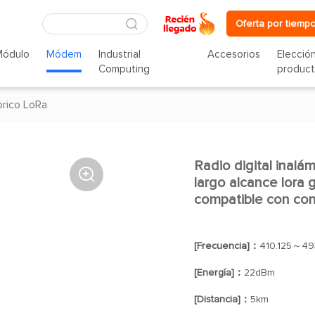
Oferta por tiempo
Módulo
Módem
Industrial
Accesorios
Elecció
Computing
produc
rico LoRa
Radio digital inal

largo alcance lora
compatible con con
[Frecuencia]：
410.125～49
[Energía]：
22dBm
[Distancia]：
5km