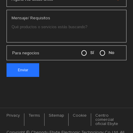
Mensaje/ Requisitos
Para negocios
Sí
No
Privacy
Terms
Sitemap
Cookie
Centro
comercial
oficial Ebyte
Copyright © Chengdu Ebyte Electronic Technology Co.,Ltd. All