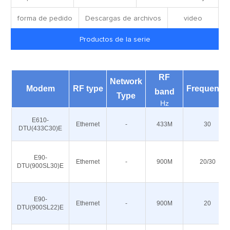
forma de pedido
Descargas de archivos
video
Productos de la serie
RF
Network
Modem
RF type
Frequency
band
Type
Hz
E610-
Ethernet
-
433M
30
DTU(433C30)E
E90-
Ethernet
-
900M
20/30
DTU(900SL30)E
E90-
Ethernet
-
900M
20
DTU(900SL22)E