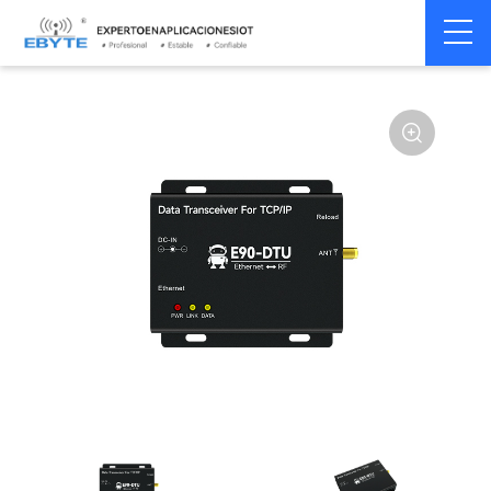
Gat de transmisión de
Home
>
Módem
>
enlace
>
datos inalámbricos
industrial
