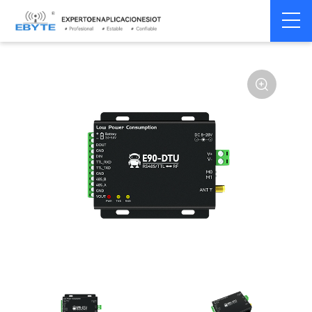
Módem
Módem inalámbrico
Home
>
Módem
>
>
inalámbrico
LoRa
