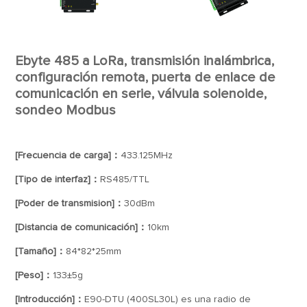
Ebyte 485 a LoRa, transmisión inalámbrica,
configuración remota, puerta de enlace de
comunicación en serie, válvula solenoide,
sondeo Modbus
[Frecuencia de carga]：
433.125MHz
[Tipo de interfaz]：
RS485/TTL
[Poder de transmision]：
30dBm
[Distancia de comunicación]：
10km
[Tamaño]：
84*82*25mm
[Peso]：
133±5g
[Introducción]：
E90-DTU (400SL30L) es una radio de