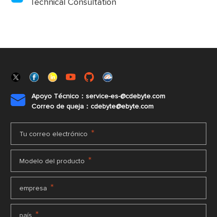
Technical Consultation
Apoyo Técnico：service-es-@cdebyte.com

Correo de queja：cdebyte@ebyte.com
*
Tu correo electrónico
*
Modelo del producto
*
empresa
*
país