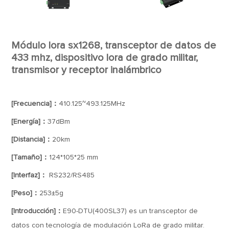
Módulo lora sx1268, transceptor de datos de
433 mhz, dispositivo lora de grado militar,
transmisor y receptor inalámbrico
[Frecuencia]：
410.125~493.125MHz
[Energía]：
37dBm
[Distancia]：
20km
[Tamaño]：
124*105*25 mm
[Interfaz]：
RS232/RS485
[Peso]：
253±5g
[Introducción]：
E90-DTU(400SL37) es un transceptor de
datos con tecnología de modulación LoRa de grado militar.