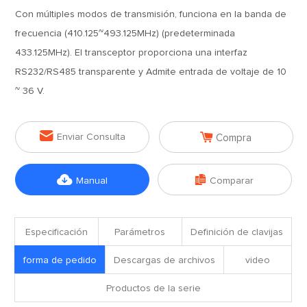
Con múltiples modos de transmisión, funciona en la banda de
frecuencia (410.125~493.125MHz) (predeterminada
433.125MHz). El transceptor proporciona una interfaz
RS232/RS485 transparente y Admite entrada de voltaje de 10
~ 36 V.


Enviar Consulta
Compra


Manual
Comparar
Especificación
Parámetros
Definición de clavijas
forma de pedido
Descargas de archivos
video
Productos de la serie