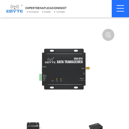
Módem
Módem inalámbrico
Home
>
Módem
>
>
inalámbrico
LoRa
