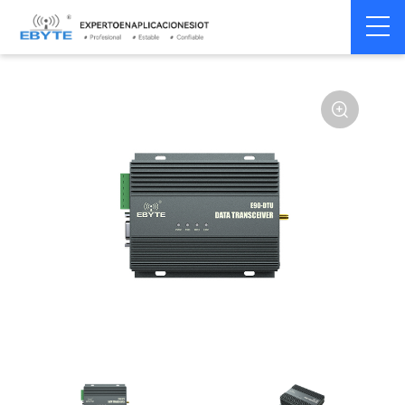
Módem
Módem inalámbrico
Home
>
Módem
>
>
inalámbrico
LoRa
