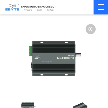
Módem
Módem inalámbrico
Home
>
Módem
>
>
inalámbrico
LoRa
