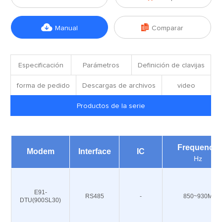


Manual
Comparar
Especificación
Parámetros
Definición de clavijas
forma de pedido
Descargas de archivos
video
Productos de la serie
Frequency
Modem
Interface
IC
Hz
E91-
RS485
-
850~930M
DTU(900SL30)