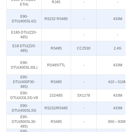
RJ45
-
-
ETH)
E90-
RS232 RS485
-
433M
DTU(400SL42)
E180-DTU(Z20-
-
-
485)
E18-DTU(Z20-
RS485
CC2530
2.4G
485)
E90-
RS485/TTL
-
433M
DTU(400SL30L)
E95-
DTU(400F30-
RS485
-
410～510M
485)
E90-
232/485
SX1278
433M
DTU(433L33)-V8
E90-
RS232/RS485
-
433M
DTU(400SL33)
E95-
DTU(900SL30-
RS485
-
850～930M
485)
E95-