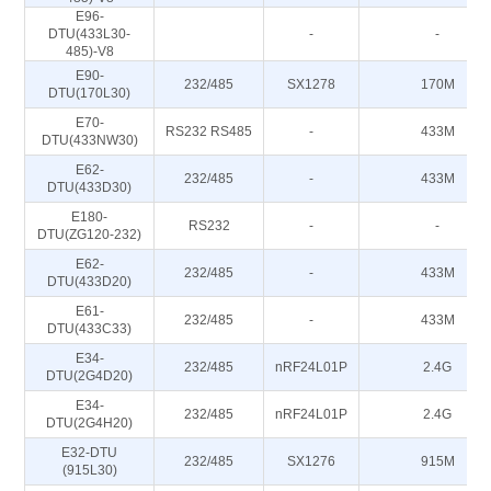
E96-
DTU(433L30-
-
-
485)-V8
E90-
232/485
SX1278
170M
DTU(170L30)
E70-
RS232 RS485
-
433M
DTU(433NW30)
E62-
232/485
-
433M
DTU(433D30)
E180-
RS232
-
-
DTU(ZG120-232)
E62-
232/485
-
433M
DTU(433D20)
E61-
232/485
-
433M
DTU(433C33)
E34-
232/485
nRF24L01P
2.4G
DTU(2G4D20)
E34-
232/485
nRF24L01P
2.4G
DTU(2G4H20)
E32-DTU
232/485
SX1276
915M
(915L30)