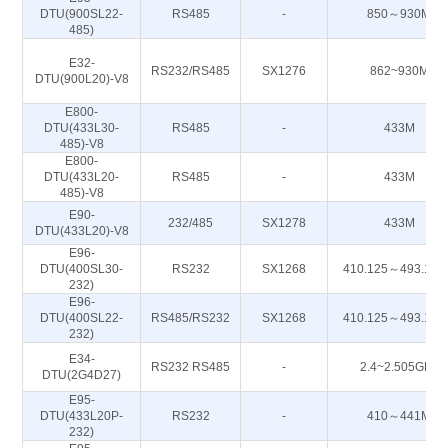
DTU(900SL22-
RS485
-
850～930M
485)
E32-
RS232/RS485
SX1276
862~930M
DTU(900L20)-V8
E800-
DTU(433L30-
RS485
-
433M
485)-V8
E800-
DTU(433L20-
RS485
-
433M
485)-V8
E90-
232/485
SX1278
433M
DTU(433L20)-V8
E96-
DTU(400SL30-
RS232
SX1268
410.125～493.12
232)
E96-
DTU(400SL22-
RS485/RS232
SX1268
410.125～493.12
232)
E34-
RS232 RS485
-
2.4~2.505GHz
DTU(2G4D27)
E95-
DTU(433L20P-
RS232
-
410～441M
232)