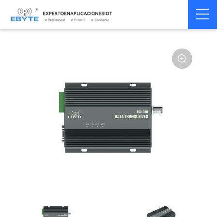
Módem
Módem inalámbrico
Home
>
Módem
>
>
inalámbrico
LoRa
