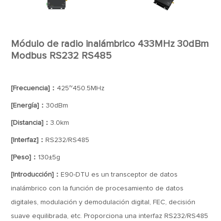
Módulo de radio inalámbrico 433MHz 30dBm
Modbus RS232 RS485
[Frecuencia]：
425~450.5MHz
[Energía]：
30dBm
[Distancia]：
3.0km
[Interfaz]：
RS232/RS485
[Peso]：
130±5g
[Introducción]：
E90-DTU es un transceptor de datos
inalámbrico con la función de procesamiento de datos
digitales, modulación y demodulación digital, FEC, decisión
suave equilibrada, etc. Proporciona una interfaz RS232/RS485