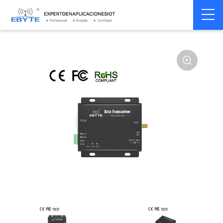
Módem
Módem inalámbrico
Home
>
Módem
>
>
inalámbrico
LoRa
