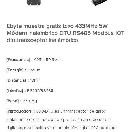
Ebyte muestra gratis tcxo 433MHz 5W
Módem inalámbrico DTU RS485 Modbus IOT
dtu transceptor inalámbrico
[Frecuencia]：
425~450.5MHz
[Energía]：
37dBm
[Distancia]：
10km
[Interfaz]：
RS232/RS485
[Peso]：
239±5g
[Introducción]：
E90-DTU es un transceptor de datos
inalámbrico con la función de procesamiento de datos
digitales, modulación y demodulación digital, FEC, decisión