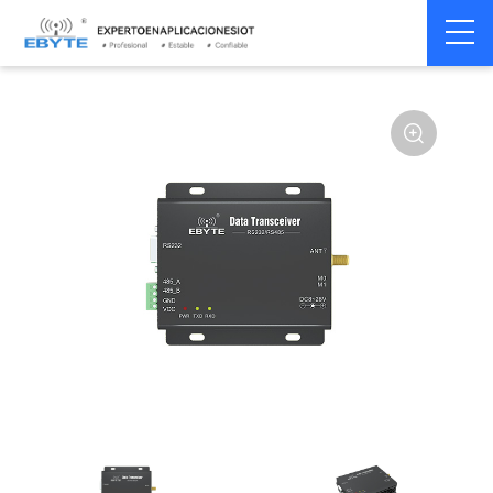
Módem
Módem inalámbrico
Home
>
Módem
>
>
inalámbrico
LoRa
