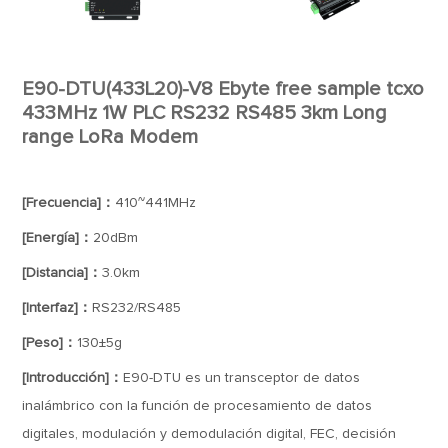
E90-DTU(433L20)-V8 Ebyte free sample tcxo
433MHz 1W PLC RS232 RS485 3km Long
range LoRa Modem
[Frecuencia]：
410~441MHz
[Energía]：
20dBm
[Distancia]：
3.0km
[Interfaz]：
RS232/RS485
[Peso]：
130±5g
[Introducción]：
E90-DTU es un transceptor de datos
inalámbrico con la función de procesamiento de datos
digitales, modulación y demodulación digital, FEC, decisión