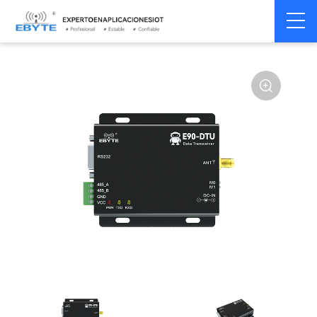
Módem
Módem inalámbrico
Home
>
Módem
>
>
inalámbrico
LoRa
