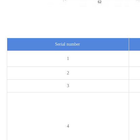
Serial number
1
2
3
4