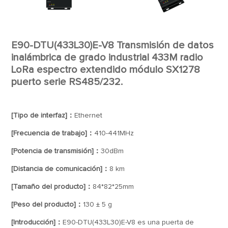
E90-DTU(433L30)E-V8 Transmisión de datos
inalámbrica de grado industrial 433M radio
LoRa espectro extendido módulo SX1278
puerto serie RS485/232.
[Tipo de interfaz]：
Ethernet
[Frecuencia de trabajo]：
410-441MHz
[Potencia de transmisión]：
30dBm
[Distancia de comunicación]：
8 km
[Tamaño del producto]：
84*82*25mm
[Peso del producto]：
130 ± 5 g
[Introducción]：
E90-DTU(433L30)E-V8 es una puerta de