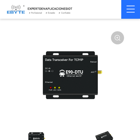
Gat de transmisión de
Home
>
Módem
>
enlace
>
datos inalámbricos
industrial
