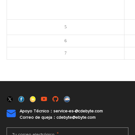
5
6
7
Apoyo Técnico：service-es-@cdebyte.com

Correo de queja：cdebyte@ebyte.com
*
Tu correo electrónico