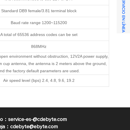
SERVICIO EN LÍNEA
Standard DB9 female/3.81 terminal block
Baud rate range 1200~115200
A total of 65536 address codes can be set
868MHz
open environment without obstruction, 12V2A power supply,
on cup antenna, the antenna is 2 meters above the ground,
nd the factory default parameters are used.
Air speed level (bps) 2.4, 4.8, 9.6, 19.2
co：service-es-@cdebyte.com
ueja：cdebyte@ebyte.com