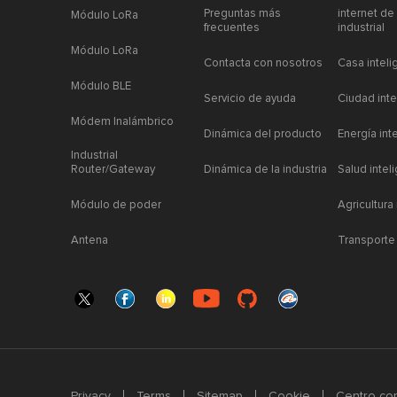
Preguntas más
internet de
Módulo LoRa
frecuentes
industrial
Módulo LoRa
Contacta con nosotros
Casa inteli
Módulo BLE
Servicio de ayuda
Ciudad inte
Módem Inalámbrico
Dinámica del producto
Energía int
Industrial
Router/Gateway
Dinámica de la industria
Salud intel
Módulo de poder
Agricultura
Antena
Transporte 
Privacy
Terms
Sitemap
Cookie
Centro com