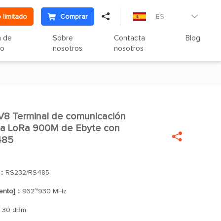

 limitado
Comprar
ES

n de
Sobre
Contacta
Blog
to
nosotros
nosotros
8 Terminal de comunicación

ica LoRa 900M de Ebyte con

485
]：
RS232/RS485
iento]：
862~930 MHz
：
30 dBm