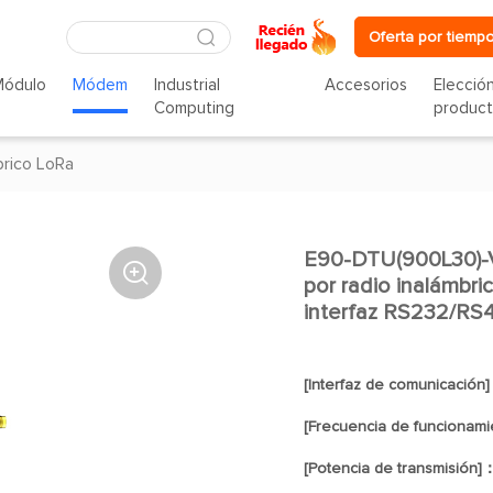
Oferta por tiempo
Módulo
Módem
Industrial
Accesorios
Elecció
Computing
produc
rico LoRa
E90-DTU(900L30)-V

por radio inalámbr
interfaz RS232/RS
[Interfaz de comunicación
[Frecuencia de funcionam
[Potencia de transmisión]