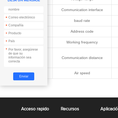
DEJA UN MENSAJE
6
Communication interface
*
*
7
baud rate
*
*
8
Address code
*
*
9
Working frequency
*
10
Communication distance
11
Air speed
Acceso rapido
Recursos
Aplicaci