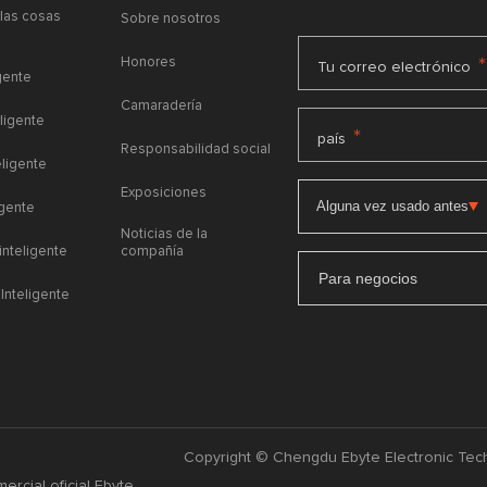
 las cosas
Sobre nosotros
Honores
*
Tu correo electrónico
gente
Camaradería
ligente
*
país
Responsabilidad social
eligente
Exposiciones
igente
Noticias de la
 inteligente
compañía
Para negocios
Inteligente
Copyright © Chengdu Ebyte Electronic Tech
ercial oficial Ebyte