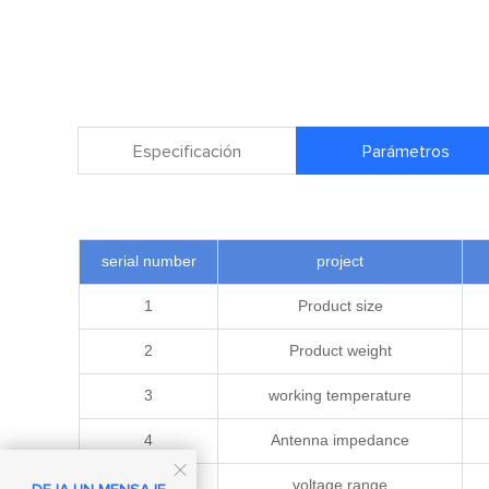
Especificación
Parámetros
serial number
project
1
Product size
2
Product weight
3
working temperature
4
Antenna impedance

5
voltage range