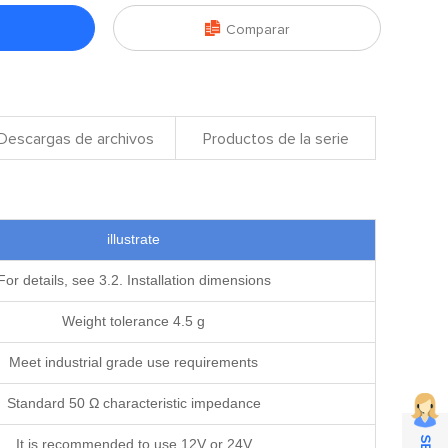

Comparar
Descargas de archivos
Productos de la serie
illustrate
For details, see 3.2. Installation dimensions
Weight tolerance 4.5 g
Meet industrial grade use requirements
Standard 50 Ω characteristic impedance
It is recommended to use 12V or 24V