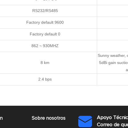
RS232/RS485
Factory default 9600
Factory default 0
862 ~ 930MHZ
Sunny weather, 
8 km
5dBi gain sucti
a
2.4 bps
Apoyo Técni
ón
Sobre nosotros

Correo de q