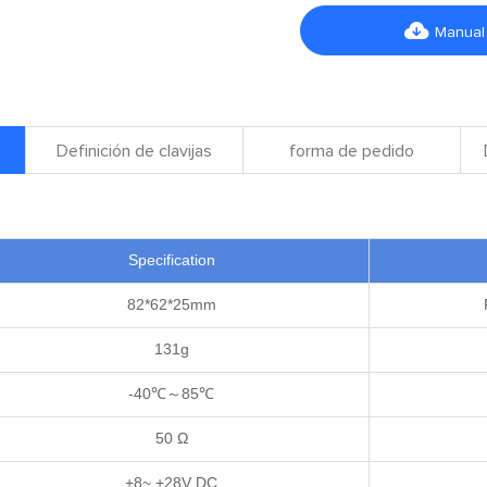

Manual
Definición de clavijas
forma de pedido
Specification
82*62*25mm
131g
-40℃～85℃
50 Ω
+8~ +28V DC