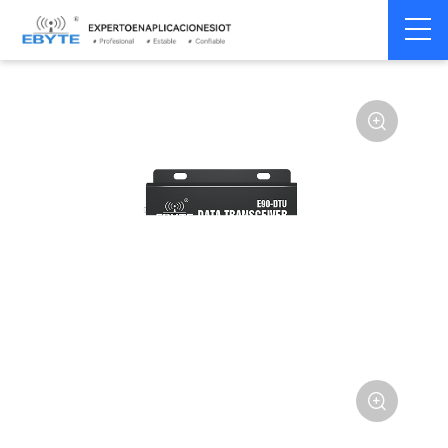
Módem
Módem inalámbrico
Home
>
Módem
>
>
inalámbrico
LoRa

