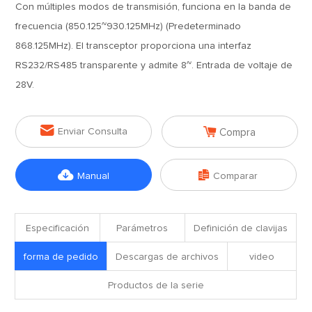
Con múltiples modos de transmisión, funciona en la banda de
frecuencia (850.125~930.125MHz) (Predeterminado
868.125MHz). El transceptor proporciona una interfaz
RS232/RS485 transparente y admite 8~. Entrada de voltaje de
28V.


Enviar Consulta
Compra


Manual
Comparar
Especificación
Parámetros
Definición de clavijas
forma de pedido
Descargas de archivos
video
Productos de la serie