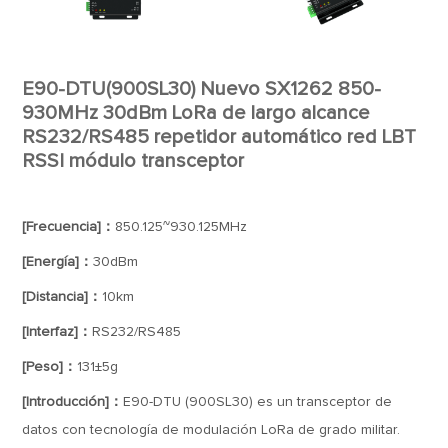
E90-DTU(900SL30) Nuevo SX1262 850-
930MHz 30dBm LoRa de largo alcance
RS232/RS485 repetidor automático red LBT
RSSI módulo transceptor
[Frecuencia]：
850.125~930.125MHz
[Energía]：
30dBm
[Distancia]：
10km
[Interfaz]：
RS232/RS485
[Peso]：
131±5g
[Introducción]：
E90-DTU (900SL30) es un transceptor de
datos con tecnología de modulación LoRa de grado militar.