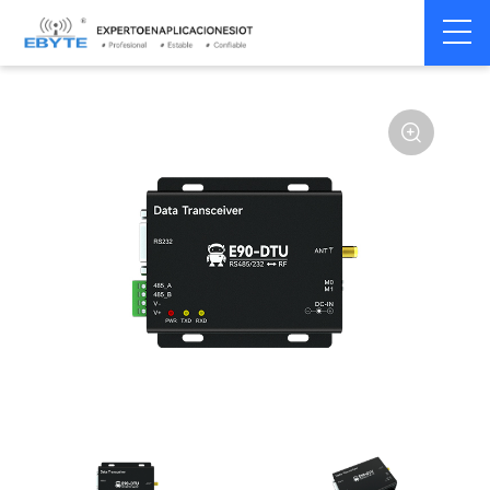
Módem
Módem inalámbrico
Home
>
Módem
>
>
inalámbrico
LoRa
