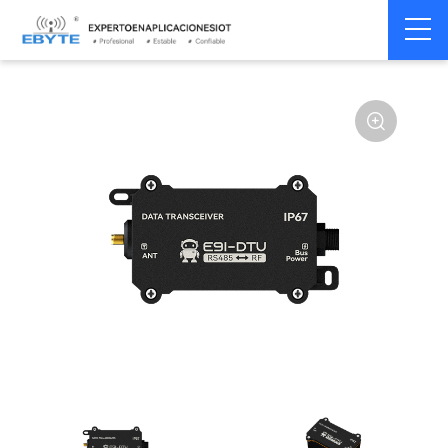
Módem
Módem inalámbrico
Home
>
Módem
>
>
inalámbrico
LoRa
