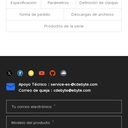
Especificación
Parámetros
Definición de clavijas
forma de pedido
Descargas de archivos
Productos de la serie
Apoyo Técnico：service-es-@cdebyte.com

Correo de queja：cdebyte@ebyte.com
*
Tu correo electrónico
*
Modelo del producto