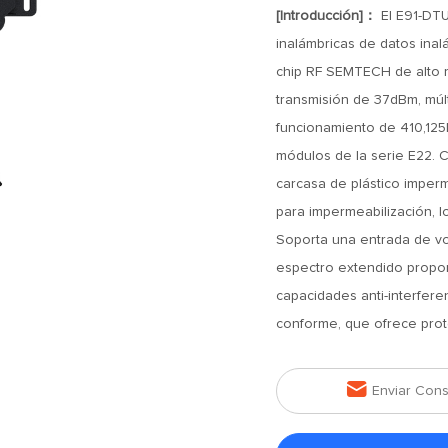
[Introducción]：
El E91-DTU
inalámbricas de datos ina
chip RF SEMTECH de alto 
transmisión de 37dBm, múl
funcionamiento de 410,125
módulos de la serie E22. 
carcasa de plástico imperm
para impermeabilización, l
Soporta una entrada de vo
espectro extendido propor
capacidades anti-interfere
conforme, que ofrece prot

Enviar Cons