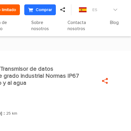

 limitado
Comprar
ES

n de
Sobre
Contacta
Blog
to
nosotros
nosotros
Transmisor de datos

e grado industrial Normas IP67

o y al agua
n]：
25 km