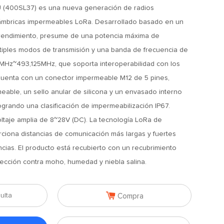
 (400SL37) es una nueva generación de radios
lámbricas impermeables LoRa. Desarrollado basado en un
rendimiento, presume de una potencia máxima de
tiples modos de transmisión y una banda de frecuencia de
MHz~493,125MHz, que soporta interoperabilidad con los
Cuenta con un conector impermeable M12 de 5 pines,
eable, un sello anular de silicona y un envasado interno
ogrando una clasificación de impermeabilización IP67.
ltaje amplia de 8~28V (DC). La tecnología LoRa de
ciona distancias de comunicación más largas y fuertes
ncias. El producto está recubierto con un recubrimiento
ección contra moho, humedad y niebla salina.

ulta
Compra