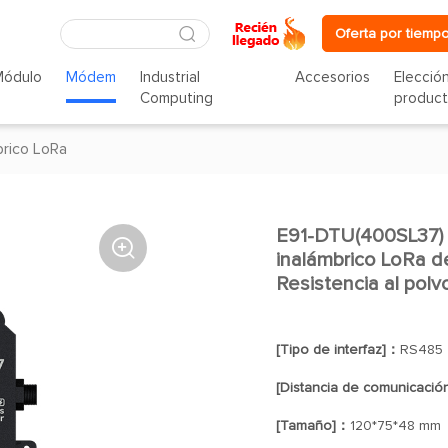
Oferta por tiempo
Módulo
Módem
Industrial
Accesorios
Elecció
Computing
produc
rico LoRa
E91-DTU(400SL37) 

inalámbrico LoRa d
Resistencia al polv
[Tipo de interfaz]：
RS485
[Distancia de comunicació
[Tamaño]：
120*75*48 mm