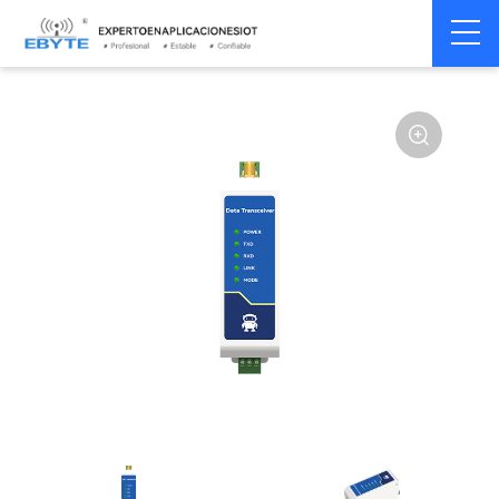
Módem
Módem inalámbrico
Home
>
Módem
>
>
inalámbrico
LoRa
