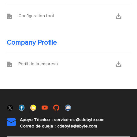


Configuration tool
Company Profile


Perfil de la empresa
Apoyo Técnico：service-es-@cdebyte.com

Correo de queja：cdebyte@ebyte.com