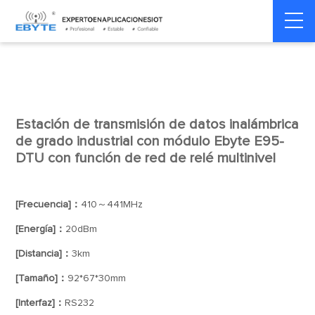
Módem
Módem inalámbrico
Home
>
Módem
>
>
inalámbrico
LoRa
Estación de transmisión de datos inalámbrica
de grado industrial con módulo Ebyte E95-
DTU con función de red de relé multinivel
[Frecuencia]：
410～441MHz
[Energía]：
20dBm
[Distancia]：
3km
[Tamaño]：
92*67*30mm
[Interfaz]：
RS232