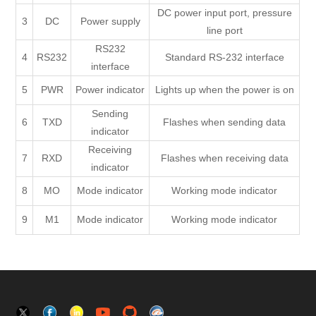
DC power input port, pressure
3
DC
Power supply
line port
RS232
4
RS232
Standard RS-232 interface
interface
5
PWR
Power indicator
Lights up when the power is on
Sending
6
TXD
Flashes when sending data
indicator
Receiving
7
RXD
Flashes when receiving data
indicator
8
MO
Mode indicator
Working mode indicator
9
M1
Mode indicator
Working mode indicator