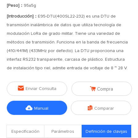
[Peso]：
95±5g
[Introducción]：
E95-DTU(400SL22-232) es una DTU de
transmisión inalámbrica de datos que utiliza tecnología de
modulación LoRa de grado militar. Tiene una variedad de
métodos de transmisión. Funciona en la banda de frecuencia
(410/441M) (433MHz por defecto). La DTU proporciona una
interfaz RS232 transparente, carcasa de plástico. Estructura
de instalación tipo riel, admite entrada de voltaje de 8 ~ 28 V.


Enviar Consulta
Compra


Manual
Comparar
Especificación
Parámetros
Definición de clavijas