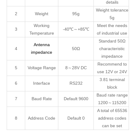
details
Weight tolerance
2
Weight
95g
5g
Working
Meet the needs
3
-40℃～+85℃
Temperature
of industrial use
Standard 50Ω
Antenna
4
50Ω
characteristic
impedance
impedance
Recommend to
5
Voltage Range
8～28V DC
use 12V or 24V
3.81 terminal
6
Interface
RS232
block
Baud rate range
7
Baud Rate
Default 9600
1200～115200
A total of 65536
8
Address Code
Default 0
address codes
can be set