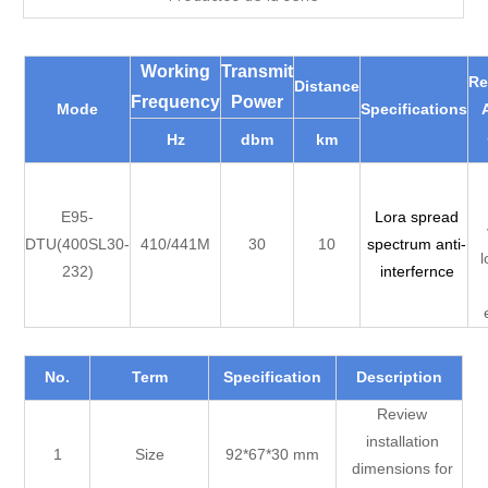
Working
Transmit
R
Distance
Frequency
Power
Mode
Specifications
Hz
dbm
km
E95-
Lora spread
DTU(400SL30-
410/441M
30
10
spectrum anti-
l
232)
interfernce
No.
Term
Specification
Description
Review
installation
1
Size
92*67*30 mm
dimensions for