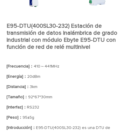
E95-DTU(400SL30-232) Estación de
transmisión de datos inalámbrica de grado
industrial con módulo Ebyte E95-DTU con
función de red de relé multinivel
[Frecuencia]：
410～441MHz
[Energía]：
20dBm
[Distancia]：
3km
[Tamaño]：
92*67*30mm
[Interfaz]：
RS232
[Peso]：
95±5g
[Introducción]：
E95-DTU(400SL30-232) es una DTU de