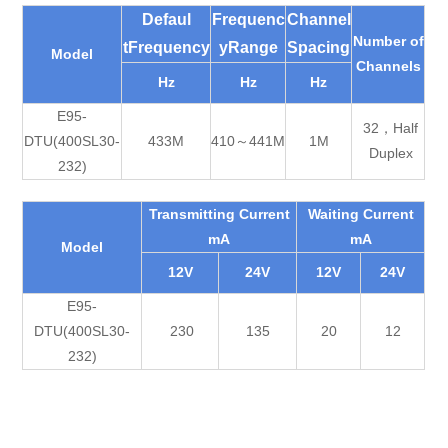
Defaul
Frequenc
Channel
Number of
tFrequency
yRange
Spacing
Model
Channels
Hz
Hz
Hz
E95-
32，Half
DTU(400SL
30-
433M
410～441M
1M
Duplex
232
)
Transmitting Current
Waiting Current
mA
mA
Model
12V
24V
12V
24V
E95-
DTU(400SL
30-
230
135
20
12
232
)