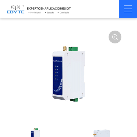
Módem
Módem inalámbrico
Home
>
Módem
>
>
inalámbrico
LoRa
