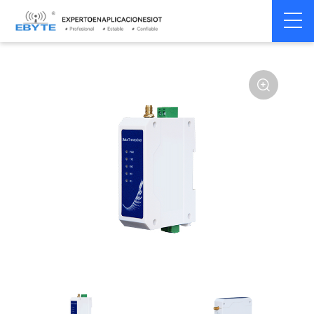
Módem
Módem inalámbrico
Home
>
Módem
>
>
inalámbrico
LoRa
