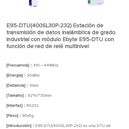
E95-DTU(400SL30P-232) Estación de
transmisión de datos inalámbrica de grado
industrial con módulo Ebyte E95-DTU con
función de red de relé multinivel
[Frecuencia]：
410～441MHz
[Energía]：
30dBm
[Distancia]：
10km
[Tamaño]：
92*67*30mm
[Interfaz]：
RS232
[Peso]：
95±5g
[Introducción]：
E95-DTU(400SL30P-232) es una DTU de